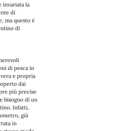
invariata la
ente di
ie, ma questo è
entino di
merevoli
ni di pesca in
 vera e propria
coperto dai
pre più precise
e bisogno di un
ino. Infatti,
iometro, già
rrata in