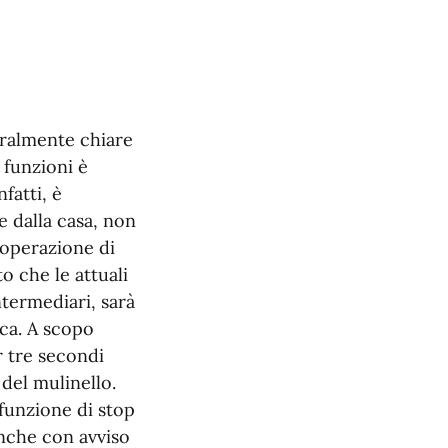
eralmente chiare
 funzioni è
fatti, è
e dalla casa, non
L’operazione di
to che le attuali
ntermediari, sarà
ica. A scopo
r tre secondi
 del mulinello.
 funzione di stop
anche con avviso