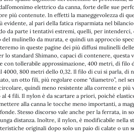
dall’omonimo elettrico da canna, forte delle sue perf
e più contenute. In effetti la maneggevolezza di ques
ù evidente, al pari della fatica risparmiata nel bilanci
o da parte i tentativi estremi, quelli, per intenderci
 del mulinello da murata, e quindi un approccio speci
atteremo in queste pagine dei più diffusi mulinelli dell
r lo standard Shimano, capaci di contenere, questa v
 con tollerabile approssimazione, 400 metri, di filo 
l 4000, 800 metri dello 0,32. Il filo di cui si parla, d
to, un otto fili, più regolare come “diametro”, nel se
circolare, quindi meno resistente alla corrente e più 
 al 4 fili. Il nylon è da scartare a priori, poiché elasti
smettere alla canna le tocche meno importanti, a mag
fonde. Stesso discorso vale anche per la ferrata, in s
lunga distanza. Inoltre, il nylon, è modificabile nella s
teristiche originali dopo solo un paio di calate o un 