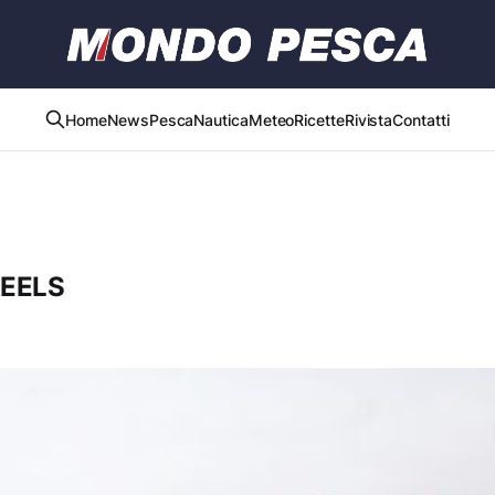
Home
News
Pesca
Nautica
Meteo
Ricette
Rivista
Contatti
REELS