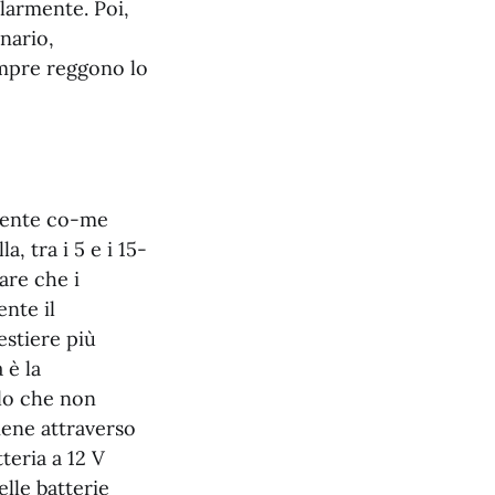
olarmente. Poi,
nario,
empre reggono lo
amente co-me
, tra i 5 e i 15-
care che i
nte il
estiere più
 è la
ilo che non
iene attraverso
teria a 12 V
elle batterie