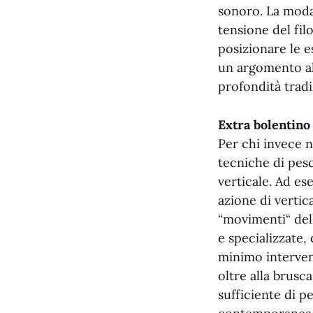
sonoro. La modal
tensione del fil
posizionare le e
un argomento alt
profondità tradi
Extra bolentino
Per chi invece n
tecniche di pesc
verticale. Ad es
azione di vertic
“movimenti“ dell
e specializzate
minimo intervent
oltre alla brusc
sufficiente di p