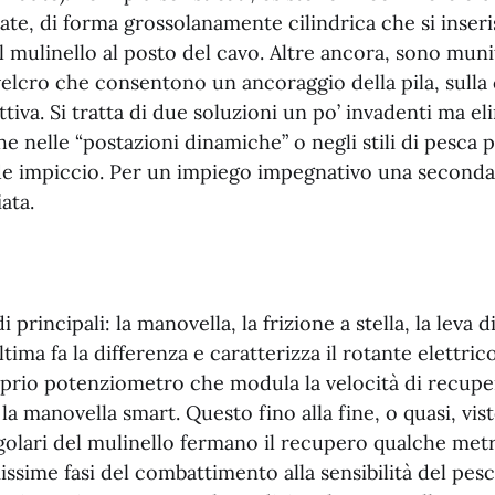
icate, di forma grossolanamente cilindrica che si inser
 mulinello al posto del cavo. Altre ancora, sono muni
velcro che consentono un ancoraggio della pila, sulla 
tiva. Si tratta di due soluzioni un po’ invadenti ma el
e nelle “postazioni dinamiche” o negli stili di pesca pi
e impiccio. Per un impiego impegnativo una seconda “
ata.
principali: la manovella, la frizione a stella, la leva d
tima fa la differenza e caratterizza il rotante elettrico.
oprio potenziometro che modula la velocità di recupe
 la manovella smart. Questo fino alla fine, o quasi, vis
golari del mulinello fermano il recupero qualche met
missime fasi del combattimento alla sensibilità del pes