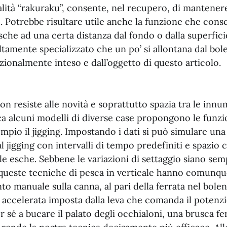
ità “rakuraku”, consente, nel recupero, di mantenere 
o. Potrebbe risultare utile anche la funzione che cons
sche ad una certa distanza dal fondo o dalla superfic
amente specializzato che un po’ si allontana dal bol
zionalmente inteso e dall’oggetto di questo articolo.
on resiste alle novità e soprattutto spazia tra le innu
a alcuni modelli di diverse case propongono le funzio
empio il jigging. Impostando i dati si può simulare una
al jigging con intervalli di tempo predefiniti e spazio 
e esche. Sebbene le variazioni di settaggio siano sem
, queste tecniche di pesca in verticale hanno comunqu
o manuale sulla canna, al pari della ferrata nel bolent
a accelerata imposta dalla leva che comanda il potenz
er sé a bucare il palato degli occhialoni, una brusca fe