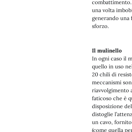
combattimento. I
una volta imbobi
generando una f
sforzo.
Il mulinello
In ogni caso il 
quello in uso nel
20 chili di resis
meccanismi sono
riavvolgimento a
faticoso che è q
disposizione del
distoglie l’atte
un cavo, fornito
(come quella per