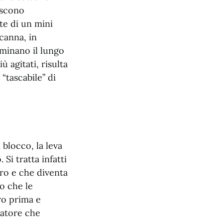
iscono
te di un mini
canna, in
iminano il lungo
ù agitati, risulta
tascabile” di
i blocco, la leva
 Si tratta infatti
ro e che diventa
to che le
ro prima e
catore che