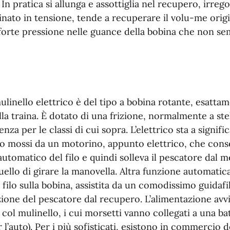
n pratica si allunga e assottiglia nel recupero, irreg
nato in tensione, tende a recuperare il volu-me origi
orte pressione nelle guance della bobina che non s
mulinello elettrico è del tipo a bobina rotante, esatt
la traina. È dotato di una frizione, normalmente a stella
tenza per le classi di cui sopra. L’elettrico sta a signifi
 mossi da un motorino, appunto elettrico, che conse
utomatico del filo e quindi solleva il pescatore dal m
uello di girare la manovella. Altra funzione automatica
 filo sulla bobina, assistita da un comodissimo guidaf
nzione del pescatore dal recupero. L’alimentazione avv
 col mulinello, i cui morsetti vanno collegati a una bat
 l’auto). Per i più sofisticati, esistono in commercio d