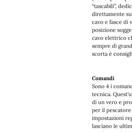
“tascabili”, ded
direttamente sul
cavo e fasce di 
posizione sogget
cavo elettrico ch
sempre di grand
scorta è consigli
Comandi
Sono 4 i comandi 
tecnica. Quest’ul
di un vero e pr
per il pescatore
impostazioni re
lasciano le ulti