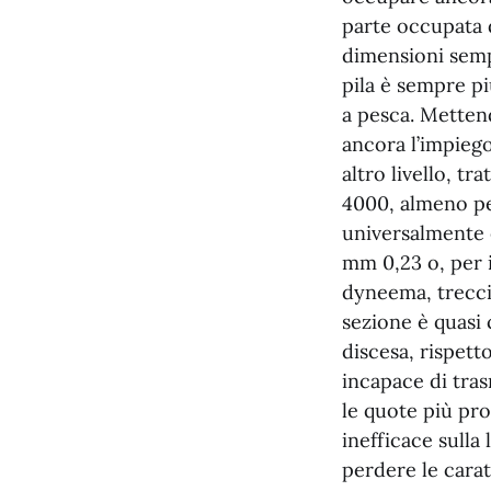
parte occupata 
dimensioni sempr
pila è sempre pi
a pesca. Mettend
ancora l’impiego
altro livello, tr
4000, almeno pe
universalmente e
mm 0,23 o, per i
dyneema, treccia
sezione è quasi 
discesa, rispetto
incapace di tra
le quote più pro
inefficace sulla 
perdere le carat