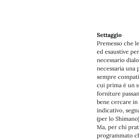
Settaggio
Premesso che le
ed esaustive per 
necessario dialog
necessaria una p
sempre compatibi
cui prima è un se
forniture passan
bene cercare in r
indicativo, segn
(per lo Shimano) 
Ma, per chi prati
programmato che 