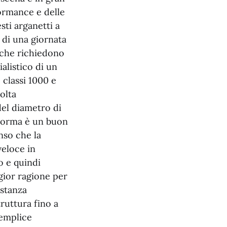
ormance e delle
ti arganetti a
o di una giornata
, che richiedono
alistico di un
e classi 1000 e
olta
del diametro di
i norma è un buon
nso che la
veloce in
co e quindi
gior ragione per
ostanza
truttura fino a
semplice