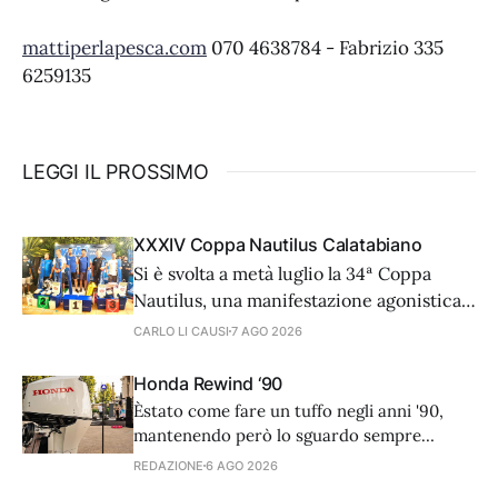
mattiperlapesca.com
070 4638784 - Fabrizio 335
6259135
LEGGI IL PROSSIMO
XXXIV Coppa Nautilus Calatabiano
Si è svolta a metà luglio la 34ª Coppa
Nautilus, una manifestazione agonistica
di alto livello tecnico che ha visto 81
CARLO LI CAUSI
7 AGO 2026
coppie provenienti da diverse regioni
d'Italia e dall'estero, cimentarsi in una
Honda Rewind ‘90
prova di surfcasting. In una serata
Èstato come fare un tuffo negli anni '90,
caratterizzata da condizioni meteo-
mantenendo però lo sguardo sempre
marine ottimali, il vero
rivolto al futuro. L’8 luglio scorso, nella
REDAZIONE
6 AGO 2026
splendida cornice di Casina Valadier, nel