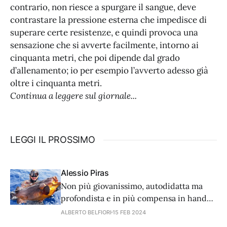
contrario, non riesce a spurgare il sangue, deve
contrastare la pressione esterna che impedisce di
superare certe resistenze, e quindi provoca una
sensazione che si avverte facilmente, intorno ai
cinquanta metri, che poi dipende dal grado
d’allenamento; io per esempio l’avverto adesso già
oltre i cinquanta metri.
Continua a leggere sul giornale...
LEGGI IL PROSSIMO
Alessio Piras
Non più giovanissimo, autodidatta ma
profondista e in più compensa in hand
free. Eccovi alcune pillole del trascorso
ALBERTO BELFIORI
15 FEB 2024
di questo pescatore che ha fatto della sua