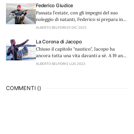
passione una professione.
Federico Giudice
Passata l’estate, con gli impegni del suo
noleggio di natanti, Federico si prepara in
attesa del Campionato italiano assoluto di
ALBERTO BELFIORI
25 DIC 2023
giugno. Ma vediamo cosa ci racconta del
suo passato.
La Corona di Jacopo
Chiuso il capitolo "nautico", Jacopo ha
ancora tutta una vita davanti a sé. A 19 anni
può dedicarsi a tempo pieno alla pesca e
ALBERTO BELFIORI
2 LUG 2023
alla costruzione dei suoi apprezzati fucili
artigianali. Gli stessi che già a 16 anni
l'hanno consacrato il re del legno e del
COMMENTI (
)
doppio elastico.