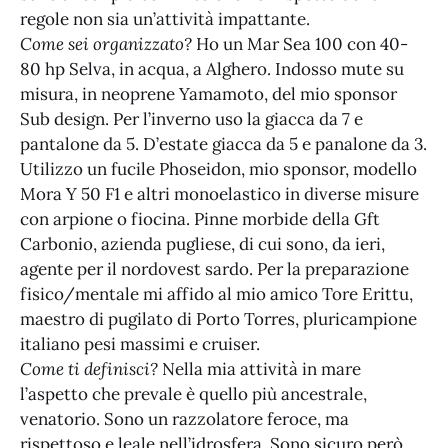
regole non sia un’attività impattante.
Come sei organizzato?
Ho un Mar Sea 100 con 40-
80 hp Selva, in acqua, a Alghero. Indosso mute su
misura, in neoprene Yamamoto, del mio sponsor
Sub design. Per l’inverno uso la giacca da 7 e
pantalone da 5. D’estate giacca da 5 e panalone da 3.
Utilizzo un fucile Phoseidon, mio sponsor, modello
Mora Y 50 F1 e altri monoelastico in diverse misure
con arpione o fiocina. Pinne morbide della Gft
Carbonio, azienda pugliese, di cui sono, da ieri,
agente per il nordovest sardo. Per la preparazione
fisico/mentale mi affido al mio amico Tore Erittu,
maestro di pugilato di Porto Torres, pluricampione
italiano pesi massimi e cruiser.
Come ti definisci?
Nella mia attività in mare
l’aspetto che prevale è quello più ancestrale,
venatorio. Sono un razzolatore feroce, ma
rispettoso e leale nell’idrosfera. Sono sicuro però