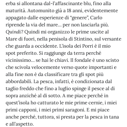
erba si allontana dal-l’affascinante blu, fino alla
maturità. Automunito già a 18 anni, evidentemente
appagato dalle esperienze di “genere”, Carlo
riprende la via del mare… per non lasciarla più.
Quindi?
Quindi mi organizzo le prime uscite al
Mare di fuori, nella penisola di Stintino, sul versante
che guarda a occidente. L’isola dei Porri è il mio
spot preferito. Si raggiunge da terra perché
vicinissimo… se hai le chiavi. Il fondale è uno scisto
che scivola velocemente verso quote importanti e
alla fine non è da classificare tra gli spot più
abbordabili. La pesca, infatti, è condizionata dal
taglio freddo che fino a luglio spinge il pesce al di
sopra anziché al di sotto. A me piace perché in
quest’isola ho catturato le mie prime cernie, i miei
primi capponi, i miei primi saragoni. E mi piace
anche perché, tuttora, si presta per la pesca in tana
e all’aspetto.