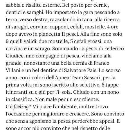
sabbia e risalite esterne. Bel posto per cernie,
dentici e saraghi. Ho impostato la gara pescando a
terra, verso destra, razzolando in tana, alla ricerca
di saraghi, corvine, capponi, cefali, mostelle. 4 ore
dopo avevo in plancetta 11 pesci. Alla fine sono solo
9 quelli validi: due mostelle, 5 cefali grossi, una
corvina e un sarago. Sommando i 5 pesci di Federico
Giudice, mio compagno di pesca, vinciamo alla
grande, nonostante una bella cernia di Franco
Villani e un bel dentice di Salvatore Pais. Lo scorso
anno, con i colori dell’Apnea Team Sassari, per la
prima volta mi sono iscritto alle selettive, 6 tappe
itineranti su e giù per l’i-sola. Chiudo con un nono
in classifica. Non male per un esordiente.
C’è feeling?
Mi piace l’ambiente, inoltre trovo
l’occasione per migliorare e crescere. Sono convinto
che senza agonismo la pesca perderebbe appeal. E
sono ancor più convinto che nel rispetto delle