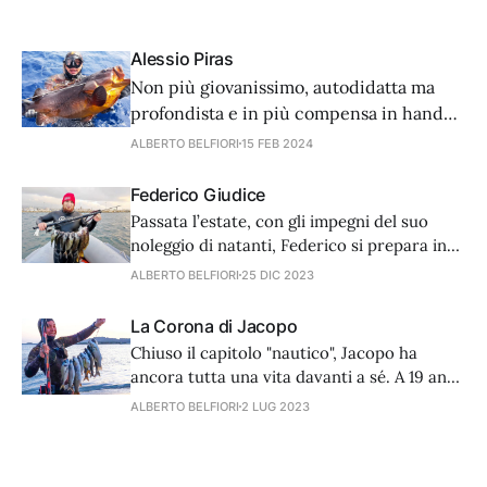
Alessio Piras
Non più giovanissimo, autodidatta ma
profondista e in più compensa in hand
free. Eccovi alcune pillole del trascorso
ALBERTO BELFIORI
15 FEB 2024
di questo pescatore che ha fatto della sua
passione una professione.
Federico Giudice
Passata l’estate, con gli impegni del suo
noleggio di natanti, Federico si prepara in
attesa del Campionato italiano assoluto di
ALBERTO BELFIORI
25 DIC 2023
giugno. Ma vediamo cosa ci racconta del
suo passato.
La Corona di Jacopo
Chiuso il capitolo "nautico", Jacopo ha
ancora tutta una vita davanti a sé. A 19 anni
può dedicarsi a tempo pieno alla pesca e
ALBERTO BELFIORI
2 LUG 2023
alla costruzione dei suoi apprezzati fucili
artigianali. Gli stessi che già a 16 anni
l'hanno consacrato il re del legno e del