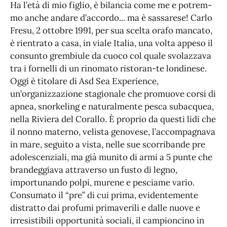
Ha l’età di mio figlio, è bilancia come me e potrem-
mo anche andare d’accordo... ma è sassarese! Carlo
Fresu, 2 ottobre 1991, per sua scelta orafo mancato,
è rientrato a casa, in viale Italia, una volta appeso il
consunto grembiule da cuoco col quale svolazzava
tra i fornelli di un rinomato ristoran-te londinese.
Oggi è titolare di Asd Sea Experience,
un’organizzazione stagionale che promuove corsi di
apnea, snorkeling e naturalmente pesca subacquea,
nella Riviera del Corallo. È proprio da questi lidi che
il nonno materno, velista genovese, l’accompagnava
in mare, seguito a vista, nelle sue scorribande pre
adolescenziali, ma già munito di armi a 5 punte che
brandeggiava attraverso un fusto di legno,
importunando polpi, murene e pesciame vario.
Consumato il “pre” di cui prima, evidentemente
distratto dai profumi primaverili e dalle nuove e
irresistibili opportunità sociali, il campioncino in