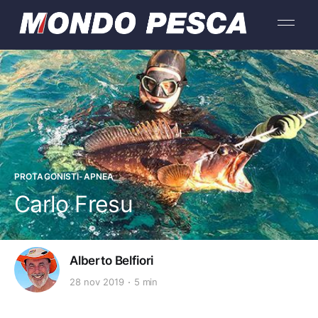
PROTAGONISTI-APNEA
Carlo Fresu
Alberto Belfiori
28 nov 2019
5 min