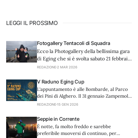
LEGGI IL PROSSIMO
Fotogallery Tentacoli di Squadra
Ecco la Photogallery della bellissima gara
di Eging che si è svolta sabato 21 febbraio.
L'articolo completo sul numero di Aprile
REDAZIONE
2 MAR 2026
di Mondo Pesca.
V Raduno Eging Cup
L'appuntamento è alle Bombarde, al Parco
dei Pini di Alghero. Il 31 gennaio Zampemolli
Asd team Alghero, vi aspetta a suon di
REDAZIONE
15 GEN 2026
musica (Thunderstruck - live 1991 - AC/DC),
e già sapete come finirà. Le iscrizioni sono
Seppie in Corrente
aperte e mancano solo due week-end. Per
È notte, fa molto freddo e sarebbe
info: Luca Fà 342
preferibile muoversi di continuo, per