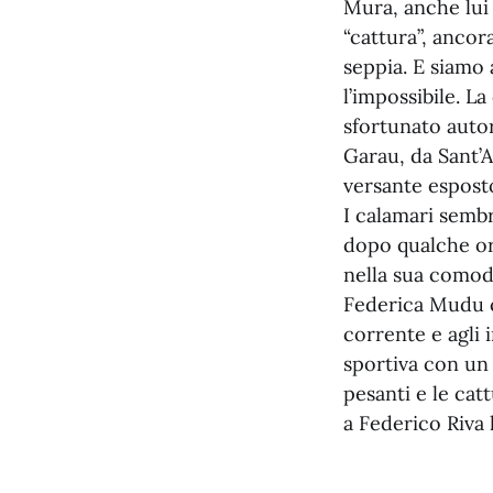
Mura, anche lui
“cattura”, ancor
seppia. E siamo 
l’impossibile. L
sfortunato autor
Garau, da Sant’A
versante espost
I calamari semb
dopo qualche ora 
nella sua comoda
Federica Mudu ch
corrente e agli i
sportiva con un 
pesanti e le cat
a Federico Riva 