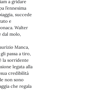
iam a gridare
lpa l’ennesima
piaggia, succede
zato e
cronaca. Walter
e dal molo,
Maurizio Manca,
li passa a tiro,
è la sorridente
ione legata alla
 sua credibilità
ale non sono
iaggia che regala