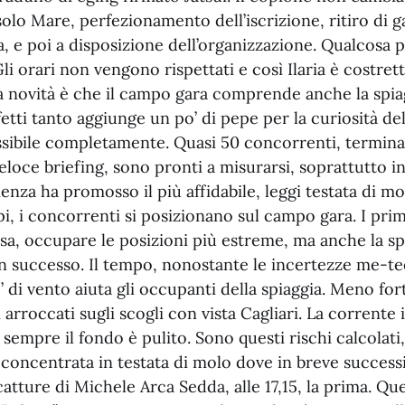
olo Mare, perfezionamento dell’iscrizione, ritiro di g
a, e poi a disposizione dell’organizzazione. Qualcosa 
Gli orari non vengono rispettati e così Ilaria è costrett
a novità è che il campo gara comprende anche la spiag
ffetti tanto aggiunge un po’ di pepe per la curiosità de
ssibile completamente. Quasi 50 concorrenti, terminat
veloce briefing, sono pronti a misurarsi, soprattutto 
enza ha promosso il più affidabile, leggi testata di mol
i, i concorrenti si posizionano sul campo gara. I pri
rsa, occupare le posizioni più estreme, ma anche la sp
n successo. Il tempo, nonostante le incertezze me-te
 di vento aiuta gli occupanti della spiaggia. Meno for
 arroccati sugli scogli con vista Cagliari. La corrente 
sempre il fondo è pulito. Sono questi rischi calcolati
a concentrata in testata di molo dove in breve succes
 catture di Michele Arca Sedda, alle 17,15, la prima. Qu