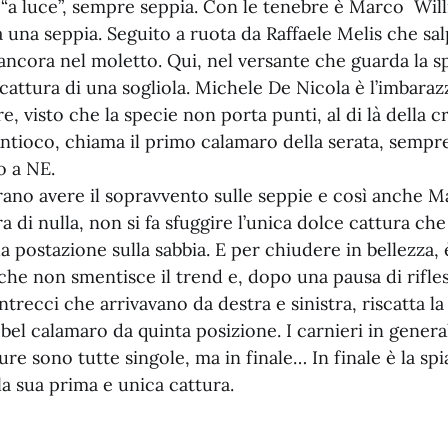
 “a luce”, sempre seppia. Con le tenebre è Marco Will
a una seppia. Seguito a ruota da Raffaele Melis che sa
ancora nel moletto. Qui, nel versante che guarda la s
a cattura di una sogliola. Michele De Nicola è l’imbaraz
e, visto che la specie non porta punti, al di là della 
ntioco, chiama il primo calamaro della serata, sempr
o a NE.
rano avere il sopravvento sulle seppie e così anche 
di nulla, non si fa sfuggire l’unica dolce cattura che g
 postazione sulla sabbia. E per chiudere in bellezza, 
e non smentisce il trend e, dopo una pausa di rifless
ntrecci che arrivavano da destra e sinistra, riscatta la
bel calamaro da quinta posizione. I carnieri in gener
ture sono tutte singole, ma in finale… In finale è la sp
la sua prima e unica cattura.