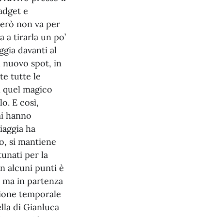
adget e
però non va per
a a tirarla un po’
gia davanti al
l nuovo spot, in
e tutte le
in quel magico
o. E così,
mi hanno
iaggia ha
o, si mantiene
tunati per la
in alcuni punti è
, ma in partenza
sione temporale
ella di Gianluca