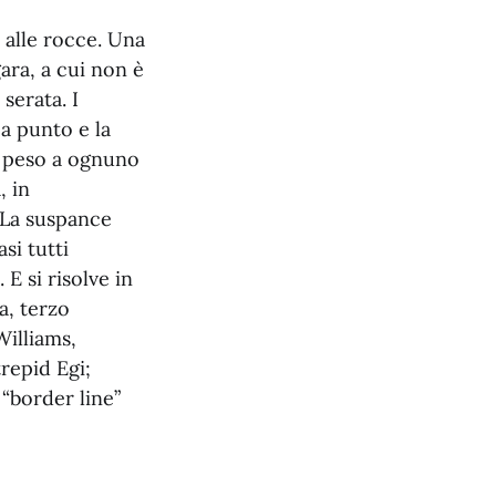
 alle rocce. Una
ara, a cui non è
serata. I
 a punto e la
l peso a ognuno
, in
 La suspance
si tutti
E si risolve in
a, terzo
Williams,
repid Egi;
“border line”