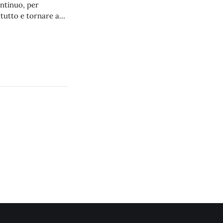
ontinuo, per
 tutto e tornare a
i mesi invernali con