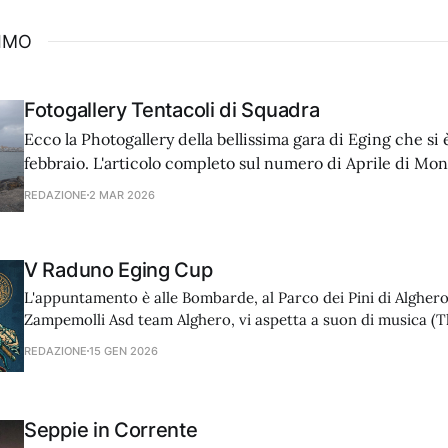
SIMO
Fotogallery Tentacoli di Squadra
Ecco la Photogallery della bellissima gara di Eging che si è
febbraio. L'articolo completo sul numero di Aprile di Mo
REDAZIONE
2 MAR 2026
V Raduno Eging Cup
L'appuntamento è alle Bombarde, al Parco dei Pini di Alghero. Il 31 genna
Zampemolli Asd team Alghero, vi aspetta a suon di musica (T
1991 - AC/DC), e già sapete come finirà. Le iscrizioni sono aperte e mancano
REDAZIONE
15 GEN 2026
solo due week-end. Per info: Luca Fà 342
Seppie in Corrente