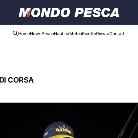
Home
News
Pesca
Nautica
Meteo
Ricette
Rivista
Contatti
DI CORSA