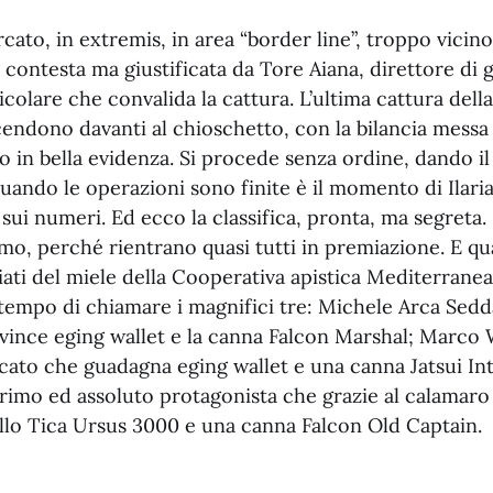
ato, in extremis, in area “border line”, troppo vicino
 contesta ma giustificata da Tore Aiana, direttore di g
colare che convalida la cattura. L’ultima cattura della 
accendono davanti al chioschetto, con la bilancia messa
o in bella evidenza. Si procede senza ordine, dando i
quando le operazioni sono finite è il momento di Ilaria
ui numeri. Ed ecco la classifica, pronta, ma segreta.
timo, perché rientrano quasi tutti in premiazione. E qua
i del miele della Cooperativa apistica Mediterranea. 
 tempo di chiamare i magnifici tre: Michele Arca Sedd
 vince eging wallet e la canna Falcon Marshal; Marco 
cato che guadagna eging wallet e una canna Jatsui Int
rimo ed assoluto protagonista che grazie al calamaro 
llo Tica Ursus 3000 e una canna Falcon Old Captain.