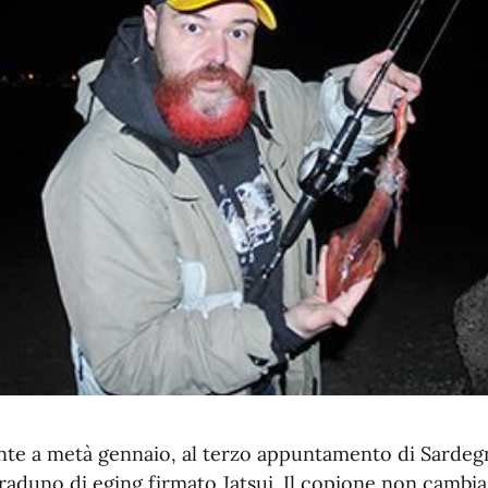
te a metà gennaio, al terzo appuntamento di Sardegn
 raduno di eging firmato Jatsui. Il copione non cambia.