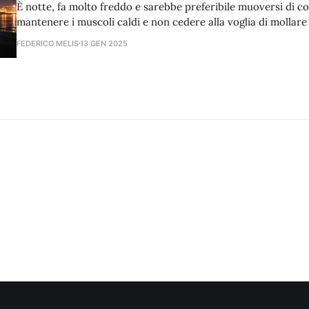
È notte, fa molto freddo e sarebbe preferibile muoversi di c
mantenere i muscoli caldi e non cedere alla voglia di mollare
casa. Ma il nostro obiettivo sono le seppie che si pescano ne
FEDERICO MELIS
13 GEN 2025
le totanare (egi in giapponese) e di notte.