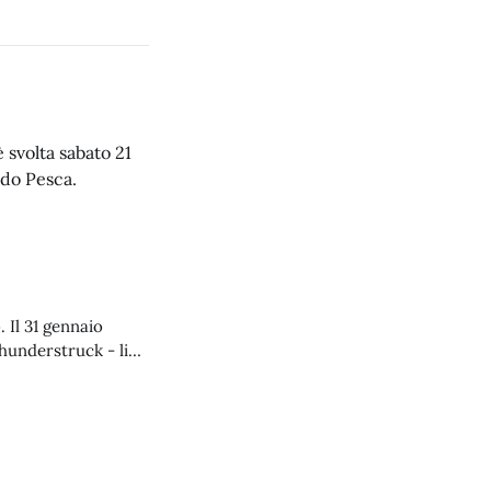
 svolta sabato 21
ndo Pesca.
io
hunderstruck - live