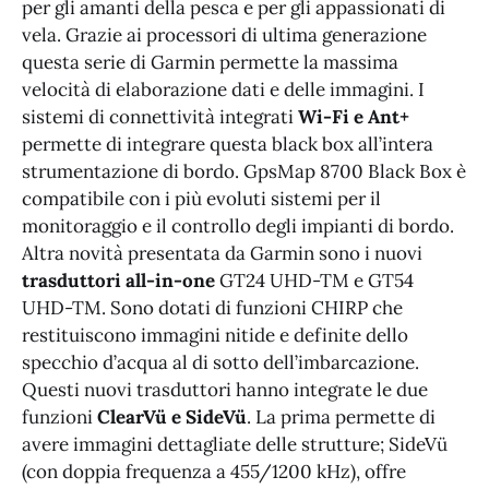
per gli amanti della pesca e per gli appassionati di
vela. Grazie ai processori di ultima generazione
questa serie di Garmin permette la massima
velocità di elaborazione dati e delle immagini. I
sistemi di connettività integrati
Wi-Fi e Ant+
permette di integrare questa black box all’intera
strumentazione di bordo. GpsMap 8700 Black Box è
compatibile con i più evoluti sistemi per il
monitoraggio e il controllo degli impianti di bordo.
Altra novità presentata da Garmin sono i nuovi
trasduttori all-in-one
GT24 UHD-TM e GT54
UHD-TM. Sono dotati di funzioni CHIRP che
restituiscono immagini nitide e definite dello
specchio d’acqua al di sotto dell’imbarcazione.
Questi nuovi trasduttori hanno integrate le due
funzioni
ClearVü e SideVü
. La prima permette di
avere immagini dettagliate delle strutture; SideVü
(con doppia frequenza a 455/1200 kHz), offre