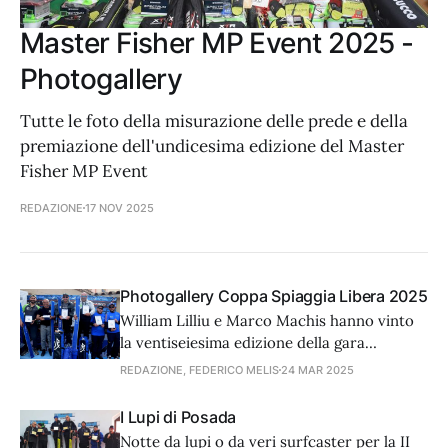
Master Fisher MP Event 2025 -
Photogallery
Tutte le foto della misurazione delle prede e della
premiazione dell'undicesima edizione del Master
Fisher MP Event
REDAZIONE
17 NOV 2025
Photogallery Coppa Spiaggia Libera 2025
William Lilliu e Marco Machis hanno vinto
la ventiseiesima edizione della gara
organizzata dal J Casting team di Cagliari.
REDAZIONE, FEDERICO MELIS
24 MAR 2025
Nella photogallery tutte le foto della
premiazione. L'articolo completo sul
I Lupi di Posada
prossimo numero di Mondo Pesca.
Notte da lupi o da veri surfcaster per la II