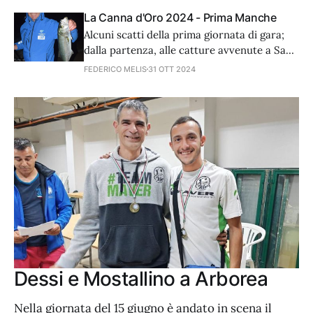
La Canna d'Oro 2024 - Prima Manche
Alcuni scatti della prima giornata di gara;
dalla partenza, alle catture avvenute a San
Pietro a Mare, Marina di Sorso, Platamona,
FEDERICO MELIS
31 OTT 2024
Fertilia, Alghero e Baia delle Mimose.
Dessi e Mostallino a Arborea
Nella giornata del 15 giugno è andato in scena il