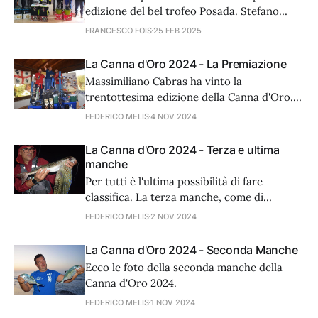
edizione del bel trofeo Posada. Stefano
Scintu e Giampaolo Deias hanno vinto con
FRANCESCO FOIS
25 FEB 2025
un ricco carniere, appesantito da
tantissime murene.
La Canna d'Oro 2024 - La Premiazione
Massimiliano Cabras ha vinto la
trentottesima edizione della Canna d'Oro.
Ecco le foto di tutta la premiazione.
FEDERICO MELIS
4 NOV 2024
La Canna d'Oro 2024 - Terza e ultima
manche
Per tutti è l'ultima possibilità di fare
classifica. La terza manche, come di
consueto, decide l'esito della Canna d'Oro.
FEDERICO MELIS
2 NOV 2024
La Canna d'Oro 2024 - Seconda Manche
Ecco le foto della seconda manche della
Canna d'Oro 2024.
FEDERICO MELIS
1 NOV 2024