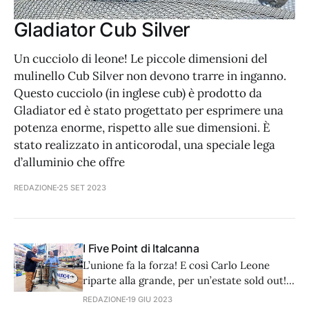
Gladiator Cub Silver
Un cucciolo di leone! Le piccole dimensioni del
mulinello Cub Silver non devono trarre in inganno.
Questo cucciolo (in inglese cub) è prodotto da
Gladiator ed è stato progettato per esprimere una
potenza enorme, rispetto alle sue dimensioni. È
stato realizzato in anticorodal, una speciale lega
d’alluminio che offre
REDAZIONE
25 SET 2023
I Five Point di Italcanna
L’unione fa la forza! E così Carlo Leone
riparte alla grande, per un’estate sold out!
La volontà è quella di dare ancor più
REDAZIONE
19 GIU 2023