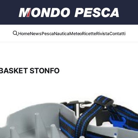
Home
News
Pesca
Nautica
Meteo
Ricette
Rivista
Contatti
 BASKET STONFO