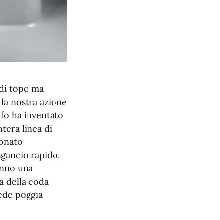
 di topo ma
 la nostra azione
nfo ha inventato
tera linea di
ionato
sgancio rapido.
anno una
a della coda
sede poggia