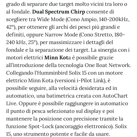
grado di separare due target molto vicini tra loro o
al fondale.
Dual Spectrum Chirp
consente di
scegliere tra Wide Mode (Cono Ampio, 140-200kHz,
42°), per ottenere gli archi dei pesci più grandi e
definiti, oppure Narrow Mode (Cono Stretto, 180-
240 kHz, 25°), per massimizzare i dettagli del
fondale e la separazione dei target. La sinergia con i
motori elettrici
Minn Kot
a è possibile grazie
all’introduzione della tecnologia One Boat Network.
Collegando l’Humminbird Solix 15 con un motore
elettrico Minn Kota (versioni i-Pilot Link), è
possibile seguire, alla velocità desiderata ed in
automatico, una batimetrica creata con AutoChart
Live. Oppure è possibile raggiungere in automatico
il punto di pesca selezionato sul display e poi
mantenere la posizione con precisione tramite la
funzione Spot-Lock (ancoraggio elettronico). Solix
15, uno strumento potente e facile da usare.