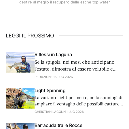
gestire al meglio il recupero delle esche top water
LEGGI IL PROSSIMO
Riflessi in Laguna
Se la spigola, nei mesi che anticipano
l’estate, dimostra di essere volubile e
lunatica, noi non dobbiamo esser da
REDAZIONE
15 LUG 2026
meno e adattare di conseguenza la
nostra tecnica. Ecco come affronta una
Light Spinning
giornata di spinning alla spigola Sergio
La variante light permette, nello spnning, di
Tarantola, appassionato e esperto di
ampliare il ventaglio delle possibili catture
questa tecnica.
in modo quasi infinito, rendendo questo
CHRISTIAN LACONI
11 LUG 2026
approccio il più adatto per chi si avvicina
per la prima volta alla pesca con gli
Barracuda tra le Rocce