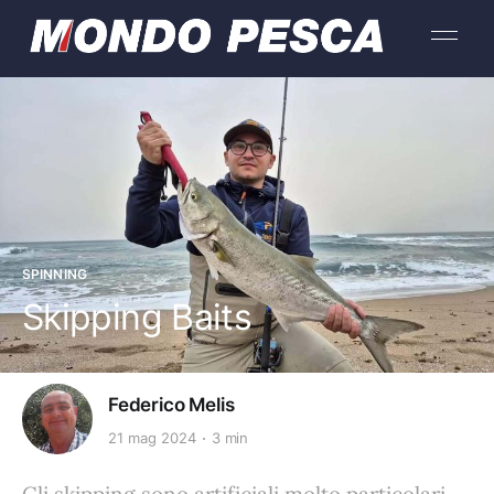
SPINNING
Skipping Baits
Federico Melis
21 mag 2024
3 min