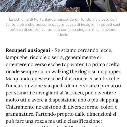
La schiuma di Portu Banda nasconde un fondo insidioso, con 
tante pietre che possono essere causa di incaglio. In questi casi 
un’esca di superficie, armata con amo singolo, è la soluzione 
ideale.
Recuperi ansiogeni
- Se stiamo cercando lecce,
lampughe, ricciole o serra, generalmente ci
orienteremo verso esche top water. La prima scelta
ricade sempre su un walking the dog o su un popper.
Ma quando queste esche falliscono e ci sembra che
l’unica soluzione sia quella di innervosire i predatori
per stanarli e invogliarli all’attacco, può diventare
molto utile avere a disposizione uno o più skipping.
Chiaramente ne esistono di diverse forme, colori e
grammature. Partendo proprio dalle dimensioni si
può fare una rozza ma utile classificazione: