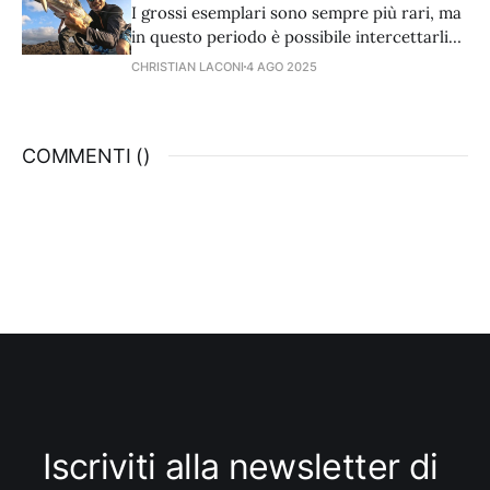
artificiali.
I grossi esemplari sono sempre più rari, ma
in questo periodo è possibile intercettarli
dalle scogliere che si affacciano su spot con
CHRISTIAN LACONI
4 AGO 2025
acqua medio profonda. L'attacco è sempre
energico e se avviene in superficie,
altamente spettacolare. Stiamo parlando
COMMENTI (
)
dei big barracuda.
Iscriviti alla newsletter di 