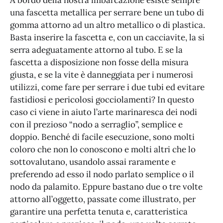
A bordo della nostra imbarcazione esiste sempre
una fascetta metallica per serrare bene un tubo di
gomma attorno ad un altro metallico o di plastica.
Basta inserire la fascetta e, con un cacciavite, la si
serra adeguatamente attorno al tubo. E se la
fascetta a disposizione non fosse della misura
giusta, e se la vite è danneggiata per i numerosi
utilizzi, come fare per serrare i due tubi ed evitare
fastidiosi e pericolosi gocciolamenti? In questo
caso ci viene in aiuto l’arte marinaresca dei nodi
con il prezioso “nodo a serraglio”, semplice e
doppio. Benché di facile esecuzione, sono molti
coloro che non lo conoscono e molti altri che lo
sottovalutano, usandolo assai raramente e
preferendo ad esso il nodo parlato semplice o il
nodo da palamito. Eppure bastano due o tre volte
attorno all’oggetto, passate come illustrato, per
garantire una perfetta tenuta e, caratteristica