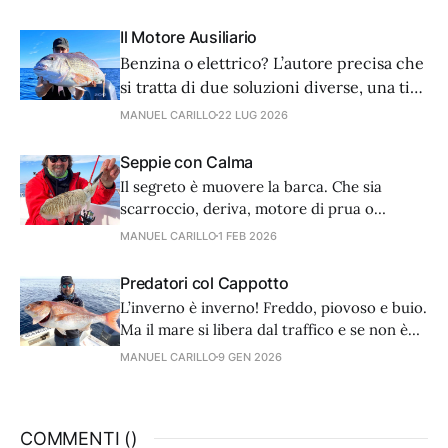
Il Motore Ausiliario
Benzina o elettrico? L’autore precisa che
si tratta di due soluzioni diverse, una ti
salva in caso di panne, l’altra è più utile a
MANUEL CARILLO
22 LUG 2026
pesca. La sicurezza va privilegiata quindi
la dotazione ideale prevede entrambe le
Seppie con Calma
soluzioni.
Il segreto è muovere la barca. Che sia
scarroccio, deriva, motore di prua o
ausiliario, poco importa se la velocità è di
MANUEL CARILLO
1 FEB 2026
0,5 nodi.
Predatori col Cappotto
L’inverno è inverno! Freddo, piovoso e buio.
Ma il mare si libera dal traffico e se non è
troppo mosso, si possono praticare con
MANUEL CARILLO
9 GEN 2026
successo molte tecniche, vedi traina,
vertical e bolentino.
COMMENTI (
)