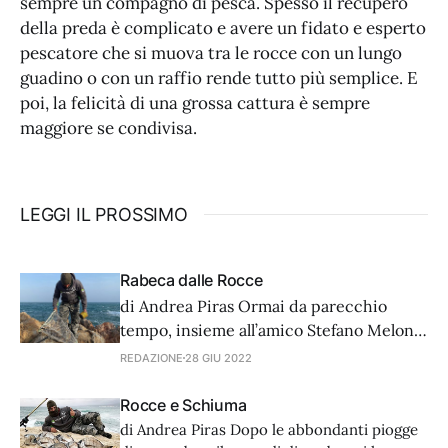
sempre un compagno di pesca. Spesso il recupero
della preda è complicato e avere un fidato e esperto
pescatore che si muova tra le rocce con un lungo
guadino o con un raffio rende tutto più semplice. E
poi, la felicità di una grossa cattura è sempre
maggiore se condivisa.
LEGGI IL PROSSIMO
Rabeca dalle Rocce
di Andrea Piras Ormai da parecchio
tempo, insieme all’amico Stefano Meloni,
ci dedichiamo ad una tipologia di pesca
REDAZIONE
28 GIU 2022
che in Sardegna non è molto diffusa e
che invece è praticata abitualmente in
Rocce e Schiuma
Portogallo. I lusitani, infatti, la praticano
di Andrea Piras Dopo le abbondanti piogge