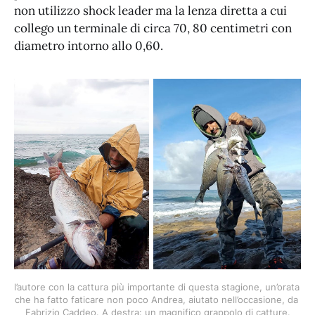
non utilizzo shock leader ma la lenza diretta a cui
collego un terminale di circa 70, 80 centimetri con
diametro intorno allo 0,60.
l’autore con la cattura più importante di questa stagione, un’orata 
che ha fatto faticare non poco Andrea, aiutato nell’occasione, da 
Fabrizio Caddeo. A destra: un magnifico grappolo di catture.