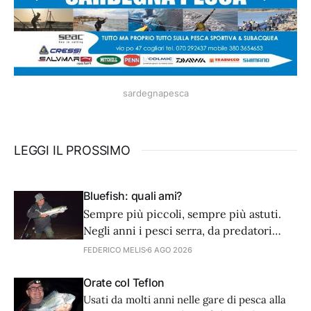
sardegnapesca
LEGGI IL PROSSIMO
Bluefish: quali ami?
Sempre più piccoli, sempre più astuti.
Negli anni i pesci serra, da predatori
golosi e avventati, sembra siano diventati
FEDERICO MELIS
6 AGO 2026
più accorti nell’arte dell’attacco. Noi
dobbiamo adattare tecnica e
Orate col Teflon
attrezzatura. Partiamo dagli ami.
Usati da molti anni nelle gare di pesca alla