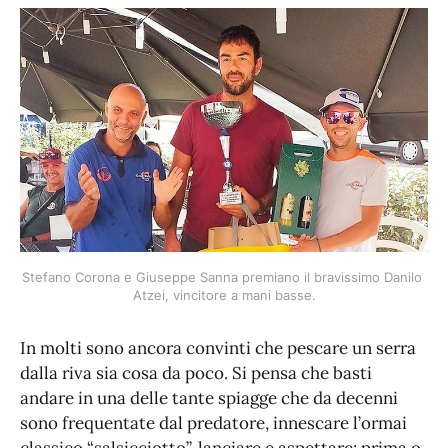
Stefano Corona e Giuseppe Sanna premiano il bravissimo Danilo 
Atzei, vincitore a mani basse.
In molti sono ancora convinti che pescare un serra
dalla riva sia cosa da poco. Si pensa che basti
andare in una delle tante spiagge che da decenni
sono frequentate dal predatore, innescare l’ormai
classico “salsicciotto”, lanciare e aspettare; prima o