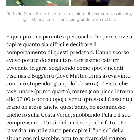
Raffaele Munzittu, ottimo terzo assoluto. il secondo classificato, 
Igor Manca, con il serra più grande della nottata.
E qui apro una parentesi personale che però serve a
capire quanto sia difficile decifrare il
comportamento di questi predatori. L’anno scorso
avevo potuto documentare tantissime catture
avvenute in gara, scegliendo come spot vincenti
Piscinas e Buggerru (dove Matteo Piras aveva vinto
con uno stupendo “grappolo” di serra). E visto che
fase lunare (primo quarto), marea (con picco intorno
alle 03:00 o poco dopo) e vento (pressoché assente)
erano gli stessi anche quest’anno, ho scommesso
anche io sulla Costa Verde, snobbando Pula e il suo
comprensorio. Tanti chilometri e poche foto… Per
la verità, un utile aiuto per capire il “polso” della
situazione mi sarebbe potuto arrivare dal gruppo