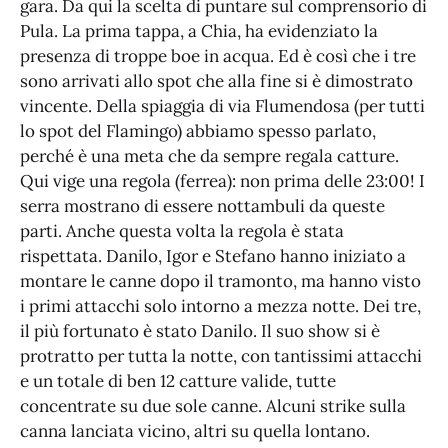
gara. Da qui la scelta di puntare sul comprensorio di
Pula. La prima tappa, a Chia, ha evidenziato la
presenza di troppe boe in acqua. Ed è così che i tre
sono arrivati allo spot che alla fine si è dimostrato
vincente. Della spiaggia di via Flumendosa (per tutti
lo spot del Flamingo) abbiamo spesso parlato,
perché è una meta che da sempre regala catture.
Qui vige una regola (ferrea): non prima delle 23:00! I
serra mostrano di essere nottambuli da queste
parti. Anche questa volta la regola è stata
rispettata. Danilo, Igor e Stefano hanno iniziato a
montare le canne dopo il tramonto, ma hanno visto
i primi attacchi solo intorno a mezza notte. Dei tre,
il più fortunato è stato Danilo. Il suo show si è
protratto per tutta la notte, con tantissimi attacchi
e un totale di ben 12 catture valide, tutte
concentrate su due sole canne. Alcuni strike sulla
canna lanciata vicino, altri su quella lontano.