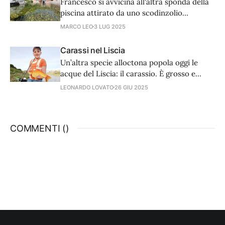
Francesco si avvicina all'altra sponda della
sicuramente la pesca alla trota.
piscina attirato da uno scodinzolio
prepotente.
MARCO LEO
3 LUG 2025
Carassi nel Liscia
Un’altra specie alloctona popola oggi le
acque del Liscia: il carassio. È grosso e
variamente colorato ma la pesca non è
LEONARDO LOVATO
26 GIU 2025
semplicissima.
COMMENTI (
)