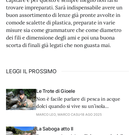
trovare impreparati. Sarà indispensabile avere un
buon assortimento di lenze già pronte avvolte in
comode scalette di plastica, preparate in varie
misure sia come grammature che come diametro
dei fili e dimensione degli ami e poi una buona
scorta di finali già legati che non guasta mai.
LEGGI IL PROSSIMO
Le Trote di Gioele
Non è facile parlare di pesca in acque
dolci quando si vive su un’isola
circondata dal mare. Ma se c’è una pesca
MARCO LEO, MARCO CASU
18 AGO 2025
che storicamente è legata alle acque
interne di montagna e ne racchiude
La Saboga atto II
storia e un fascino tutto proprio, quella è