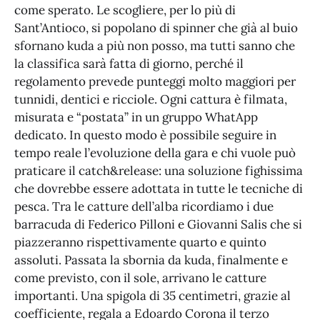
come sperato. Le scogliere, per lo più di
Sant’Antioco, si popolano di spinner che già al buio
sfornano kuda a più non posso, ma tutti sanno che
la classifica sarà fatta di giorno, perché il
regolamento prevede punteggi molto maggiori per
tunnidi, dentici e ricciole. Ogni cattura è filmata,
misurata e “postata” in un gruppo WhatApp
dedicato. In questo modo è possibile seguire in
tempo reale l’evoluzione della gara e chi vuole può
praticare il catch&release: una soluzione fighissima
che dovrebbe essere adottata in tutte le tecniche di
pesca. Tra le catture dell’alba ricordiamo i due
barracuda di Federico Pilloni e Giovanni Salis che si
piazzeranno rispettivamente quarto e quinto
assoluti. Passata la sbornia da kuda, finalmente e
come previsto, con il sole, arrivano le catture
importanti. Una spigola di 35 centimetri, grazie al
coefficiente, regala a Edoardo Corona il terzo