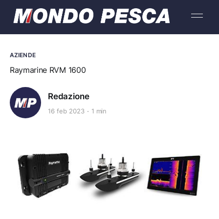
AZIENDE
Raymarine RVM 1600
Redazione
16 feb 2023
1 min