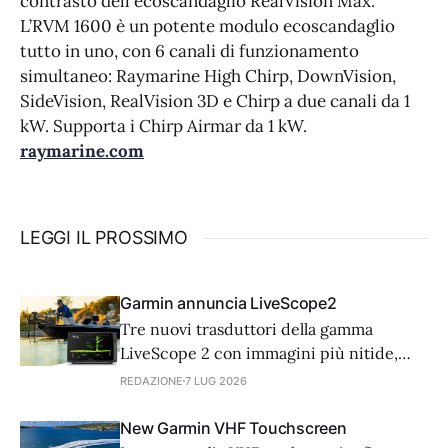
contrasto dell'ecoscandaglio RealVision Max.
L’RVM 1600 è un potente modulo ecoscandaglio
tutto in uno, con 6 canali di funzionamento
simultaneo: Raymarine High Chirp, DownVision,
SideVision, RealVision 3D e Chirp a due canali da 1
kW. Supporta i Chirp Airmar da 1 kW.
raymarine.com
LEGGI IL PROSSIMO
Garmin annuncia LiveScope2
Tre nuovi trasduttori della gamma
LiveScope 2 con immagini più nitide,
installazione semplificata senza black box
REDAZIONE
7 LUG 2026
e spegnimento automatico della
trasmissione fuori dall’acqua.
New Garmin VHF Touchscreen