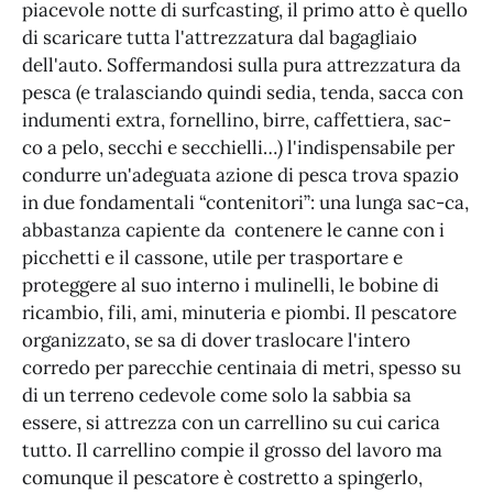
piacevole notte di surfcasting, il primo atto è quello
di scaricare tutta l'attrezzatura dal bagagliaio
dell'auto. Soffermandosi sulla pura attrezzatura da
pesca (e tralasciando quindi sedia, tenda, sacca con
indumenti extra, fornellino, birre, caffettiera, sac-
co a pelo, secchi e secchielli…) l'indispensabile per
condurre un'adeguata azione di pesca trova spazio
in due fondamentali “contenitori”: una lunga sac-ca,
abbastanza capiente da contenere le canne con i
picchetti e il cassone, utile per trasportare e
proteggere al suo interno i mulinelli, le bobine di
ricambio, fili, ami, minuteria e piombi. Il pescatore
organizzato, se sa di dover traslocare l'intero
corredo per parecchie centinaia di metri, spesso su
di un terreno cedevole come solo la sabbia sa
essere, si attrezza con un carrellino su cui carica
tutto. Il carrellino compie il grosso del lavoro ma
comunque il pescatore è costretto a spingerlo,