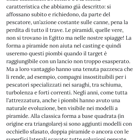
caratteristica che abbiamo già descritto: si
affossano subito e richiedono, da parte del
pescatore, un’azione costante sulle canne, pena la
perdita di tutto il trave. Le piramidi, quelle vere,
non si trovano in Egitto ma nelle nostre spiagge! La
forma a piramide non aiuta nel casting e quindi
useremo questi piombi quando il target è
raggiungibile con un lancio non troppo esasperato.
Ma a loro vantaggio hanno una tenuta pazzesca che
li rende, ad esempio, compagni insostituibili per i
pescatori specializzati nei saraghi, tra schiuma,
turbolenza e forti correnti. Negli anni, come tutta
l’attrezzatura, anche i piombi hanno avuto una
naturale evoluzione, ben visibile nei modelli a
piramide. Alla classica forma a base quadrata (in
origine era triangolare) si sono aggiunti modelli con
occhiello sfasato, doppia piramide o ancora con le
superfici laterali scavate; tutte soluzioni pensate