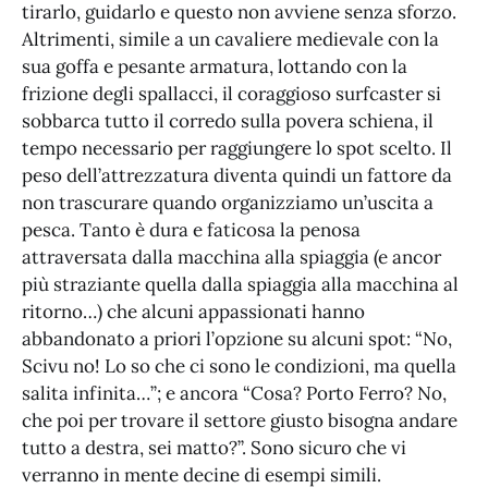
tirarlo, guidarlo e questo non avviene senza sforzo.
Altrimenti, simile a un cavaliere medievale con la
sua goffa e pesante armatura, lottando con la
frizione degli spallacci, il coraggioso surfcaster si
sobbarca tutto il corredo sulla povera schiena, il
tempo necessario per raggiungere lo spot scelto. Il
peso dell’attrezzatura diventa quindi un fattore da
non trascurare quando organizziamo un’uscita a
pesca. Tanto è dura e faticosa la penosa
attraversata dalla macchina alla spiaggia (e ancor
più straziante quella dalla spiaggia alla macchina al
ritorno…) che alcuni appassionati hanno
abbandonato a priori l’opzione su alcuni spot: “No,
Scivu no! Lo so che ci sono le condizioni, ma quella
salita infinita…”; e ancora “Cosa? Porto Ferro? No,
che poi per trovare il settore giusto bisogna andare
tutto a destra, sei matto?”. Sono sicuro che vi
verranno in mente decine di esempi simili.