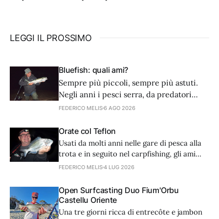
LEGGI IL PROSSIMO
Bluefish: quali ami?
Sempre più piccoli, sempre più astuti.
Negli anni i pesci serra, da predatori
golosi e avventati, sembra siano diventati
FEDERICO MELIS
6 AGO 2026
più accorti nell’arte dell’attacco. Noi
dobbiamo adattare tecnica e
Orate col Teflon
attrezzatura. Partiamo dagli ami.
Usati da molti anni nelle gare di pesca alla
trota e in seguito nel carpfishing, gli ami
con rivestimento in teflon trovano
FEDERICO MELIS
4 LUG 2026
un’utilissima applicazione anche in mare,
nella caccia delle orate, grazie ad alcune
Open Surfcasting Duo Fium'Orbu
caratteristiche che li rendono micidiali.
Castellu Oriente
Una tre giorni ricca di entrecôte e jambon