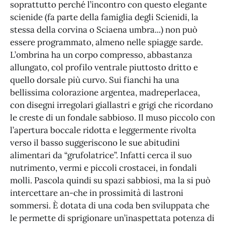
soprattutto perché l’incontro con questo elegante
scienide (fa parte della famiglia degli Scienidi, la
stessa della corvina o Sciaena umbra...) non può
essere programmato, almeno nelle spiagge sarde.
L’ombrina ha un corpo compresso, abbastanza
allungato, col profilo ventrale piuttosto dritto e
quello dorsale più curvo. Sui fianchi ha una
bellissima colorazione argentea, madreperlacea,
con disegni irregolari giallastri e grigi che ricordano
le creste di un fondale sabbioso. Il muso piccolo con
l’apertura boccale ridotta e leggermente rivolta
verso il basso suggeriscono le sue abitudini
alimentari da “grufolatrice”. Infatti cerca il suo
nutrimento, vermi e piccoli crostacei, in fondali
molli. Pascola quindi su spazi sabbiosi, ma la si può
intercettare an-che in prossimità di lastroni
sommersi. È dotata di una coda ben sviluppata che
le permette di sprigionare un’inaspettata potenza di