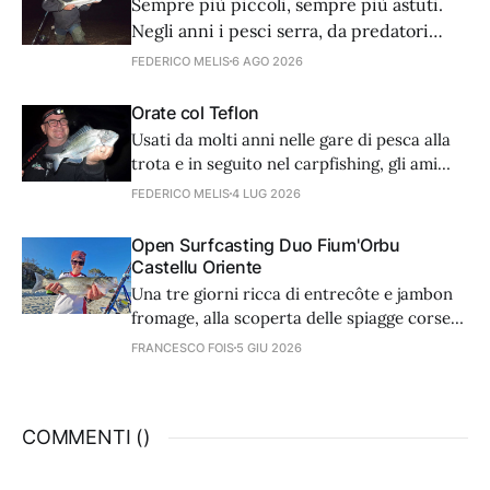
Sempre più piccoli, sempre più astuti.
Negli anni i pesci serra, da predatori
golosi e avventati, sembra siano diventati
FEDERICO MELIS
6 AGO 2026
più accorti nell’arte dell’attacco. Noi
dobbiamo adattare tecnica e
Orate col Teflon
attrezzatura. Partiamo dagli ami.
Usati da molti anni nelle gare di pesca alla
trota e in seguito nel carpfishing, gli ami
con rivestimento in teflon trovano
FEDERICO MELIS
4 LUG 2026
un’utilissima applicazione anche in mare,
nella caccia delle orate, grazie ad alcune
Open Surfcasting Duo Fium'Orbu
caratteristiche che li rendono micidiali.
Castellu Oriente
Una tre giorni ricca di entrecôte e jambon
fromage, alla scoperta delle spiagge corse
di Ghisonaccia, dove si è svolta una
FRANCESCO FOIS
5 GIU 2026
stupenda gara internazionale. Un
resoconto completo di chi ha partecipato al
contest e di sicuro vorrà tornarci.
COMMENTI (
)