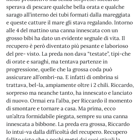
sperava di pescare qualche bella orata e qualche
sarago all’interno dei tubi formati dalla mareggiata
e queste catture il mare gli stava regalando. Intorno
alle 4 del mattino una canna innescata con un
grosso bibi ha dato un evidente segnale di vita. Il
recupero è però diventato più pesante e laborioso
del pre- visto. La preda non dava “testate”, tipi-che
di orate e saraghi, ma tentava partenze in
progressione, quelle che la grossa coda può
assicurare all’ombri-na. E infatti di ombrina si
trattava, bel-la, ampiamente oltre i 2 chili. Riccardo,
sorpreso ma neanche tanto, ha innescato e lanciato
di nuovo. Ormai era l’alba, per Riccardo il momento
di smontare e tornare a casa. Ma prima, ecco
un’altra formidabile piegata, sempre su una canna
innescata a bibbone. La preda era grossa, Riccardo
lo intui-va dalla difficoltà del recupero. Recupero
fallito visto che a pochi metri dai suoi stivali la