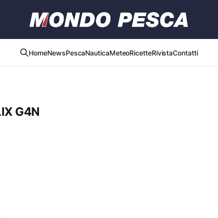
Home
News
Pesca
Nautica
Meteo
Ricette
Rivista
Contatti
IX G4N