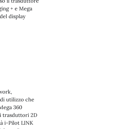
o il trasduttore
ging + e Mega
del display
work,
di utilizzo che
 Mega 360
 trasduttori 2D
à i-Pilot LINK