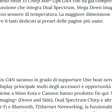
odello Helix 15 Chirp Msi+ Gps G4N che ha già compres
funzione che integra Dual Spectrum, Mega Down Ima
con sensore di temperatura. La maggiore dimensione 
e 6 tasti dedicati ai preset delle pagine più usate.
elix G4N saranno in grado di supportare One boat net
isplay principale molti degli accessori e opportunità 
ieme a Minn Kota e Cannon hanno prodotto fin qui:
maging+ (Down and Side), Dual Spectrum Chirp e altri
i-Fi e Bluetooth, l’Ethernet Networking, la funzionalit