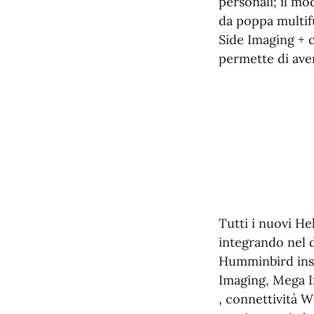
personali; il m
da poppa multi
Side Imaging + 
permette di aver
Tutti i nuovi H
integrando nel d
Humminbird ins
Imaging, Mega I
, connettività W