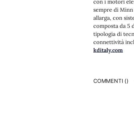
con i motori ele
sempre di Minn 
allarga, con sis
composta da 5 div
tipologia di tec
connettività in
kditaly.com
COMMENTI (
)