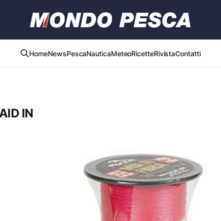
Home
News
Pesca
Nautica
Meteo
Ricette
Rivista
Contatti
ID IN