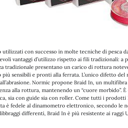
o utilizzati con successo in molte tecniche di pesca da
oli vantaggi d’utilizzo rispetto ai fili tradizionali: a 
nza tradizionale presentano un carico di rottura note
iù sensibili e pronti alla ferrata. L’unico difetto del 
 all’abrasione. Normic propone Braid In, un multifibr
tenza alla rottura, mantenendo un “cuore morbido”. È 
esca, sia con guide sia con roller. Come tutti i prodott
ata è fedele al dinamometro elettronico, secondo le 
libbraggi differenti, Braid In è più resistente ai raggi 