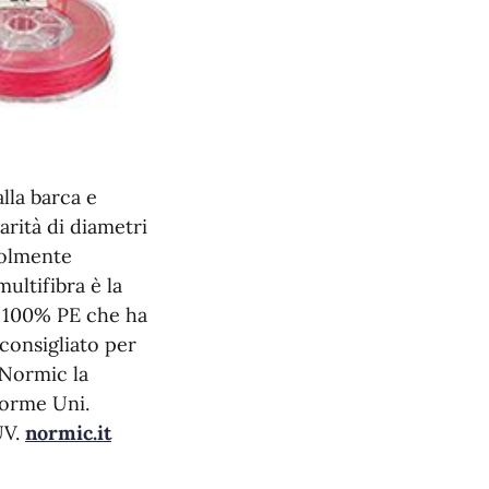
lla barca e
parità di diametri
volmente
multifibra è la
a 100% PE che ha
consigliato per
i Normic la
norme Uni.
UV.
normic.it