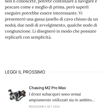
non li conoscete, potrete continuare a navigare e
pescare come e meglio di prima, però saperli
eseguire potrebbe essere interessante. Vi
presenterò una gassa (anello di cavo chiuso da un
nodo), due nodi di avvolgimento, qualche nodo di
congiunzione. Li disegnerò in modo che possiate
replicarli con semplicità.
LEGGI IL PROSSIMO
Chasing M2 Pro Max
I droni subacquei sono ormai
ampiamente utilizzati sia in ambito
commerciale che scientifico perché
REDAZIONE
2 SET 2024