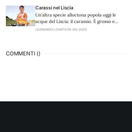
Carassi nel Liscia
Un’altra specie alloctona popola oggi le
acque del Liscia: il carassio. È grosso e
variamente colorato ma la pesca non è
LEONARDO LOVATO
26 GIU 2025
semplicissima.
COMMENTI (
)