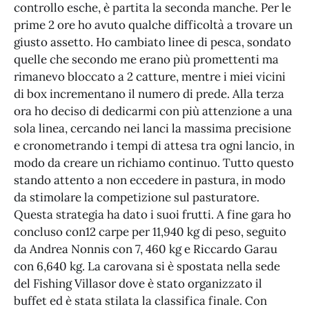
controllo esche, è partita la seconda manche. Per le
prime 2 ore ho avuto qualche difficoltà a trovare un
giusto assetto. Ho cambiato linee di pesca, sondato
quelle che secondo me erano più promettenti ma
rimanevo bloccato a 2 catture, mentre i miei vicini
di box incrementano il numero di prede. Alla terza
ora ho deciso di dedicarmi con più attenzione a una
sola linea, cercando nei lanci la massima precisione
e cronometrando i tempi di attesa tra ogni lancio, in
modo da creare un richiamo continuo. Tutto questo
stando attento a non eccedere in pastura, in modo
da stimolare la competizione sul pasturatore.
Questa strategia ha dato i suoi frutti. A fine gara ho
concluso con12 carpe per 11,940 kg di peso, seguito
da Andrea Nonnis con 7, 460 kg e Riccardo Garau
con 6,640 kg. La carovana si è spostata nella sede
del Fishing Villasor dove è stato organizzato il
buffet ed è stata stilata la classifica finale. Con