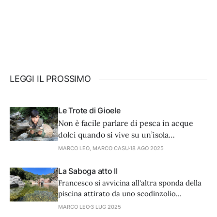
LEGGI IL PROSSIMO
Le Trote di Gioele
Non è facile parlare di pesca in acque
dolci quando si vive su un’isola
circondata dal mare. Ma se c’è una pesca
MARCO LEO, MARCO CASU
18 AGO 2025
che storicamente è legata alle acque
interne di montagna e ne racchiude
La Saboga atto II
storia e un fascino tutto proprio, quella è
Francesco si avvicina all'altra sponda della
sicuramente la pesca alla trota.
piscina attirato da uno scodinzolio
prepotente.
MARCO LEO
3 LUG 2025