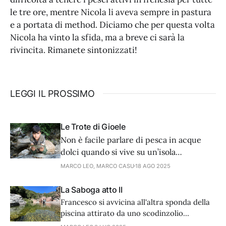
le tre ore, mentre Nicola li aveva sempre in pastura
e a portata di method. Diciamo che per questa volta
Nicola ha vinto la sfida, ma a breve ci sarà la
rivincita. Rimanete sintonizzati!
LEGGI IL PROSSIMO
Le Trote di Gioele
Non è facile parlare di pesca in acque
dolci quando si vive su un’isola
circondata dal mare. Ma se c’è una pesca
MARCO LEO, MARCO CASU
18 AGO 2025
che storicamente è legata alle acque
interne di montagna e ne racchiude
La Saboga atto II
storia e un fascino tutto proprio, quella è
Francesco si avvicina all'altra sponda della
sicuramente la pesca alla trota.
piscina attirato da uno scodinzolio
prepotente.