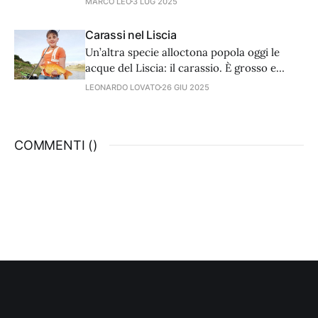
MARCO LEO
3 LUG 2025
Carassi nel Liscia
Un’altra specie alloctona popola oggi le
acque del Liscia: il carassio. È grosso e
variamente colorato ma la pesca non è
LEONARDO LOVATO
26 GIU 2025
semplicissima.
COMMENTI (
)