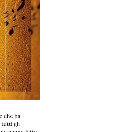
ne che ha
utti gli
ione hanno fatto