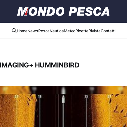
Home
News
Pesca
Nautica
Meteo
Ricette
Rivista
Contatti
 IMAGING+ HUMMINBIRD