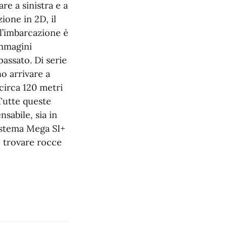
re a sinistra e a
zione in 2D, il
 l’imbarcazione è
immagini
passato. Di serie
o arrivare a
 circa 120 metri
 Tutte queste
sabile, sia in
sistema Mega SI+
 trovare rocce