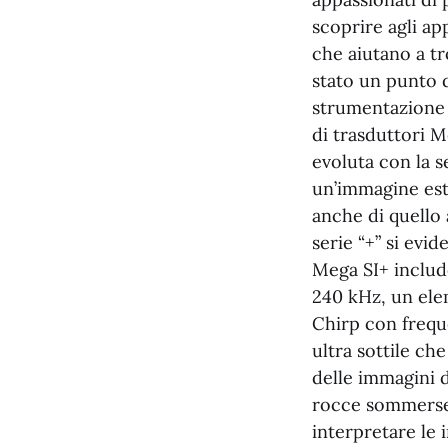
scoprire agli ap
che aiutano a t
stato un punto 
strumentazione 
di trasduttori M
evoluta con la s
un’immagine est
anche di quello 
serie “+” si evi
Mega SI+ includ
240 kHz, un ele
Chirp con frequ
ultra sottile che
delle immagini d
rocce sommerse e
interpretare le 