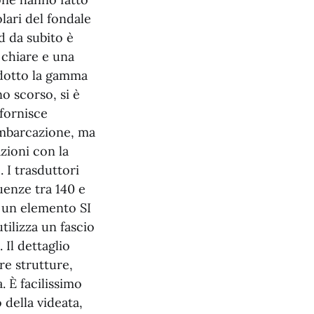
lari del fondale
d da subito è
 chiare e una
odotto la gamma
o scorso, si è
 fornisce
imbarcazione, ma
azioni con la
 I trasduttori
enze tra 140 e
 un elemento SI
ilizza un fascio
 Il dettaglio
re strutture,
 È facilissimo
 della videata,