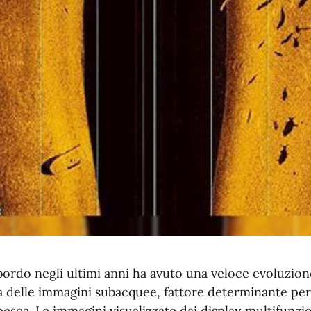
 bordo negli ultimi anni ha avuto una veloce evoluzio
 delle immagini subacquee, fattore determinante per t
pesca. Le immagini visualizzate dai display multifunz