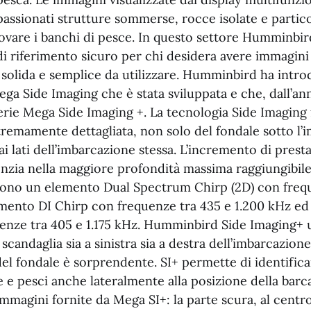
passionati strutture sommerse, rocce isolate e partico
rovare i banchi di pesce. In questo settore Humminbir
di riferimento sicuro per chi desidera avere immagini
solida e semplice da utilizzare. Humminbird ha intr
ega Side Imaging che è stata sviluppata e che, dall’ann
erie Mega Side Imaging +. La tecnologia Side Imaging
remamente dettagliata, non solo del fondale sotto l’
ai lati dell’imbarcazione stessa. L’incremento di prest
denzia nella maggiore profondità massima raggiungibile.
ono un elemento Dual Spectrum Chirp (2D) con frequ
mento DI Chirp con frequenze tra 435 e 1.200 kHz ed
enze tra 405 e 1.175 kHz. Humminbird Side Imaging+ ut
 scandaglia sia a sinistra sia a destra dell’imbarcazione.
el fondale è sorprendente. SI+ permette di identifica
 pesci anche lateralmente alla posizione della barca.
immagini fornite da Mega SI+: la parte scura, al centro