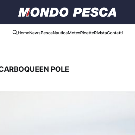
Home
News
Pesca
Nautica
Meteo
Ricette
Rivista
Contatti
 CARBOQUEEN POLE