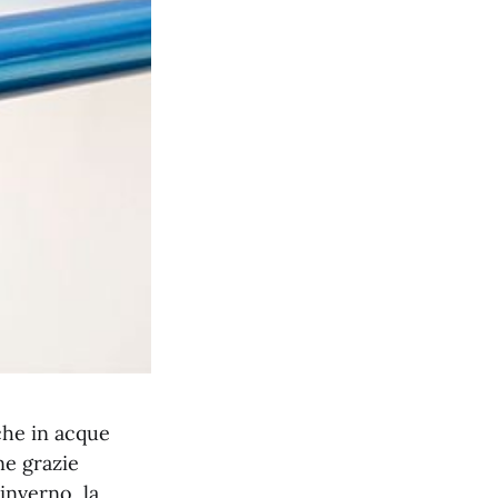
 che in acque
ne grazie
 inverno, la