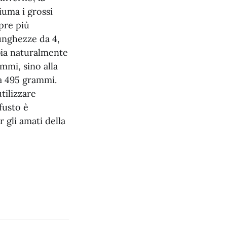
iuma i grossi
pre più
unghezze da 4,
mbia naturalmente
ammi, sino alla
na 495 grammi.
tilizzare
fusto è
 gli amati della