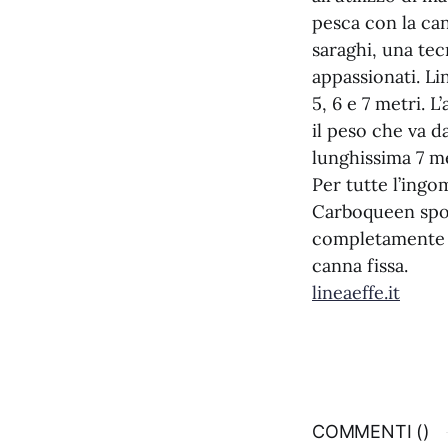
pesca con la can
saraghi, una te
appassionati. L
5, 6 e 7 metri. 
il peso che va d
lunghissima 7 me
Per tutte l’ingo
Carboqueen spost
completamente in
canna fissa.
lineaeffe.it
COMMENTI (
)