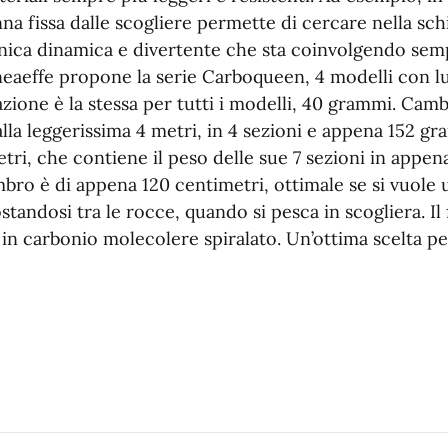
na fissa dalle scogliere permette di cercare nella sch
cnica dinamica e divertente che sta coinvolgendo sem
ineaeffe propone la serie Carboqueen, 4 modelli con l
L’azione è la stessa per tutti i modelli, 40 grammi. Ca
alla leggerissima 4 metri, in 4 sezioni e appena 152 gr
tri, che contiene il peso delle sue 7 sezioni in appe
mbro è di appena 120 centimetri, ottimale se si vuole u
andosi tra le rocce, quando si pesca in scogliera. Il 
 carbonio molecolere spiralato. Un’ottima scelta per