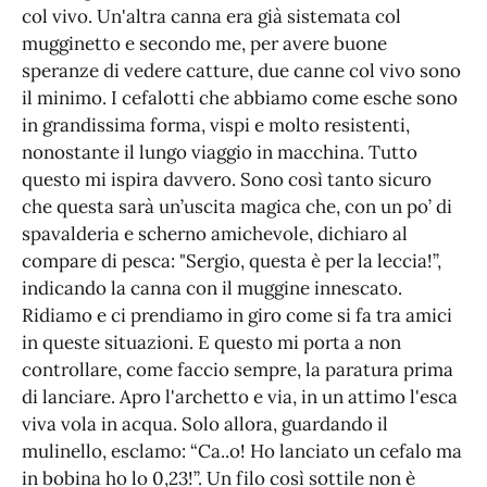
col vivo. Un'altra canna era già sistemata col
mugginetto e secondo me, per avere buone
speranze di vedere catture, due canne col vivo sono
il minimo. I cefalotti che abbiamo come esche sono
in grandissima forma, vispi e molto resistenti,
nonostante il lungo viaggio in macchina. Tutto
questo mi ispira davvero. Sono così tanto sicuro
che questa sarà un’uscita magica che, con un po’ di
spavalderia e scherno amichevole, dichiaro al
compare di pesca: "Sergio, questa è per la leccia!”,
indicando la canna con il muggine innescato.
Ridiamo e ci prendiamo in giro come si fa tra amici
in queste situazioni. E questo mi porta a non
controllare, come faccio sempre, la paratura prima
di lanciare. Apro l'archetto e via, in un attimo l'esca
viva vola in acqua. Solo allora, guardando il
mulinello, esclamo: “Ca..o! Ho lanciato un cefalo ma
in bobina ho lo 0,23!”. Un filo così sottile non è