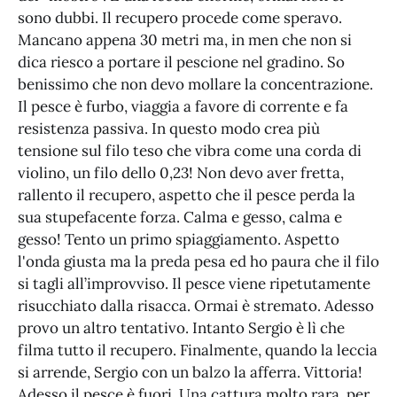
sono dubbi. Il recupero procede come speravo.
Mancano appena 30 metri ma, in men che non si
dica riesco a portare il pescione nel gradino. So
benissimo che non devo mollare la concentrazione.
Il pesce è furbo, viaggia a favore di corrente e fa
resistenza passiva. In questo modo crea più
tensione sul filo teso che vibra come una corda di
violino, un filo dello 0,23! Non devo aver fretta,
rallento il recupero, aspetto che il pesce perda la
sua stupefacente forza. Calma e gesso, calma e
gesso! Tento un primo spiaggiamento. Aspetto
l'onda giusta ma la preda pesa ed ho paura che il filo
si tagli all’improvviso. Il pesce viene ripetutamente
risucchiato dalla risacca. Ormai è stremato. Adesso
provo un altro tentativo. Intanto Sergio è lì che
filma tutto il recupero. Finalmente, quando la leccia
si arrende, Sergio con un balzo la afferra. Vittoria!
Adesso il pesce è fuori. Una cattura molto rara, per