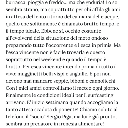
burrasca, pioggia e freddo… ma che goduria! Lo so,
sembra strano, ma soprattutto per chi affila gli ami
in attesa del lento ritorno del calmarsi delle acque,
quello che solitamente è chiamato brutto tempo, è
il tempo ideale. Ebbene sì, occhio costante
all'evolversi della situazione del moto ondoso
preparando tutto l'occorrente e l'esca in primis. Ma
l'esca vincente non è facile trovarla e questo
soprattutto nel weekend e quando il tempo è
brutto. Per esca vincente intendo prima di tutto il
vivo: mugginetti belli vispi e anguille. E poi non
devono mai mancare seppie, biboni e cannolicchi.
Con i miei amici controlliamo il meteo ogni giorno.
Finalmente le condizioni ideali per il surfcasting
arrivano. E’ inizio settimana quando accogliamo la
tanto attesa scaduta di ponente! Chiamo subito al
telefono il “socio” Sergio Piga; ma lui è già pronto,
sembra un predatore in frenesia alimentare!