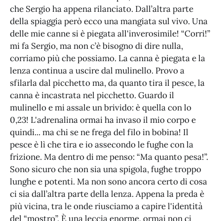
che Sergio ha appena rilanciato. Dall’altra parte
della spiaggia però ecco una mangiata sul vivo. Una
delle mie canne si è piegata all'inverosimile! “Corri!”
mi fa Sergio, ma non c’è bisogno di dire nulla,
corriamo più che possiamo. La canna è piegata e la
lenza continua a uscire dal mulinello. Provo a
sfilarla dal picchetto ma, da quanto tira il pesce, la
canna è incastrata nel picchetto. Guardo il
mulinello e mi assale un brivido: è quella con lo
0,23! L'adrenalina ormai ha invaso il mio corpo e
quindi... ma chi se ne frega del filo in bobina! Il
pesce è lì che tira e io assecondo le fughe con la
frizione. Ma dentro di me penso: “Ma quanto pesa!”.
Sono sicuro che non sia una spigola, fughe troppo
lunghe e potenti. Ma non sono ancora certo di cosa
ci sia dall’altra parte della lenza. Appena la preda è
più vicina, tra le onde riusciamo a capire l'identità
del “mostro”. È una leccia enorme, ormai non ci