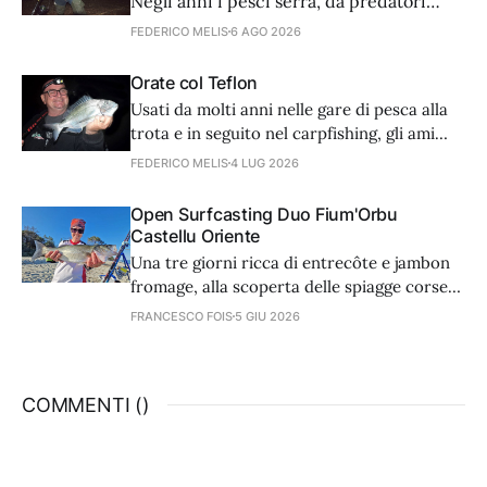
Negli anni i pesci serra, da predatori
golosi e avventati, sembra siano diventati
FEDERICO MELIS
6 AGO 2026
più accorti nell’arte dell’attacco. Noi
dobbiamo adattare tecnica e
Orate col Teflon
attrezzatura. Partiamo dagli ami.
Usati da molti anni nelle gare di pesca alla
trota e in seguito nel carpfishing, gli ami
con rivestimento in teflon trovano
FEDERICO MELIS
4 LUG 2026
un’utilissima applicazione anche in mare,
nella caccia delle orate, grazie ad alcune
Open Surfcasting Duo Fium'Orbu
caratteristiche che li rendono micidiali.
Castellu Oriente
Una tre giorni ricca di entrecôte e jambon
fromage, alla scoperta delle spiagge corse
di Ghisonaccia, dove si è svolta una
FRANCESCO FOIS
5 GIU 2026
stupenda gara internazionale. Un
resoconto completo di chi ha partecipato al
contest e di sicuro vorrà tornarci.
COMMENTI (
)