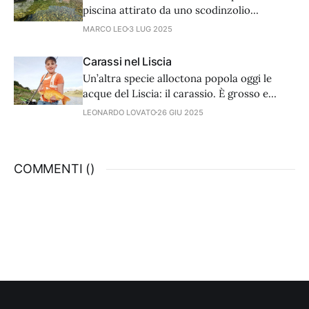
sicuramente la pesca alla trota.
piscina attirato da uno scodinzolio
prepotente.
MARCO LEO
3 LUG 2025
Carassi nel Liscia
Un’altra specie alloctona popola oggi le
acque del Liscia: il carassio. È grosso e
variamente colorato ma la pesca non è
LEONARDO LOVATO
26 GIU 2025
semplicissima.
COMMENTI (
)