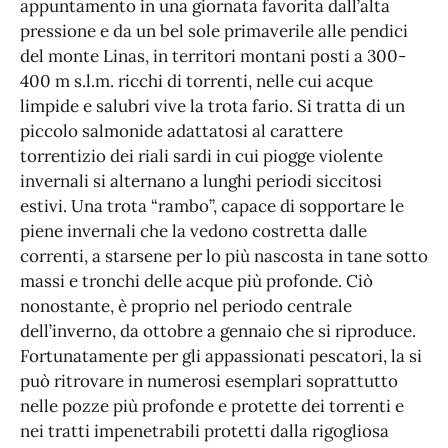
appuntamento in una giornata favorita dall’alta
pressione e da un bel sole primaverile alle pendici
del monte Linas, in territori montani posti a 300-
400 m s.l.m. ricchi di torrenti, nelle cui acque
limpide e salubri vive la trota fario. Si tratta di un
piccolo salmonide adattatosi al carattere
torrentizio dei riali sardi in cui piogge violente
invernali si alternano a lunghi periodi siccitosi
estivi. Una trota “rambo”, capace di sopportare le
piene invernali che la vedono costretta dalle
correnti, a starsene per lo più nascosta in tane sotto
massi e tronchi delle acque più profonde. Ciò
nonostante, è proprio nel periodo centrale
dell’inverno, da ottobre a gennaio che si riproduce.
Fortunatamente per gli appassionati pescatori, la si
può ritrovare in numerosi esemplari soprattutto
nelle pozze più profonde e protette dei torrenti e
nei tratti impenetrabili protetti dalla rigogliosa