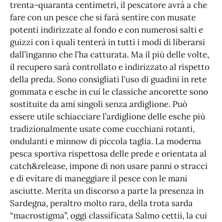
trenta-quaranta centimetri, il pescatore avrà a che
fare con un pesce che si farà sentire con musate
potenti indirizzate al fondo e con numerosi salti e
guizzi con i quali tenterà in tutti i modi di liberarsi
dall’inganno che l’ha catturata. Ma il più delle volte,
il recupero sarà controllato e indirizzato al rispetto
della preda. Sono consigliati l’uso di guadini in rete
gommata e esche in cui le classiche ancorette sono
sostituite da ami singoli senza ardiglione. Può
essere utile schiacciare l’ardiglione delle esche più
tradizionalmente usate come cucchiani rotanti,
ondulanti e minnow di piccola taglia. La moderna
pesca sportiva rispettosa delle prede e orientata al
catch&release, impone di non usare panni o stracci
e di evitare di maneggiare il pesce con le mani
asciutte. Merita un discorso a parte la presenza in
Sardegna, peraltro molto rara, della trota sarda
“macrostigma”, oggi classificata Salmo cettii, la cui