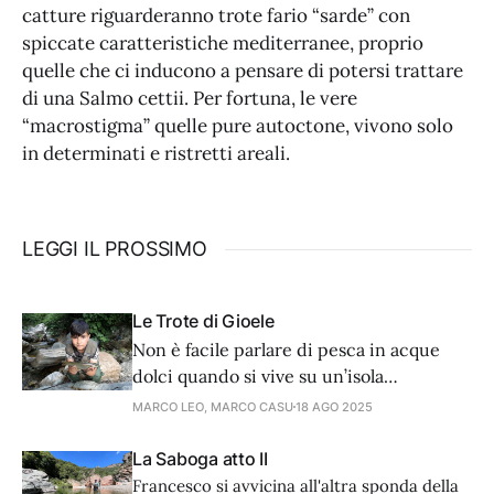
catture riguarderanno trote fario “sarde” con
spiccate caratteristiche mediterranee, proprio
quelle che ci inducono a pensare di potersi trattare
di una Salmo cettii. Per fortuna, le vere
“macrostigma” quelle pure autoctone, vivono solo
in determinati e ristretti areali.
LEGGI IL PROSSIMO
Le Trote di Gioele
Non è facile parlare di pesca in acque
dolci quando si vive su un’isola
circondata dal mare. Ma se c’è una pesca
MARCO LEO, MARCO CASU
18 AGO 2025
che storicamente è legata alle acque
interne di montagna e ne racchiude
La Saboga atto II
storia e un fascino tutto proprio, quella è
Francesco si avvicina all'altra sponda della