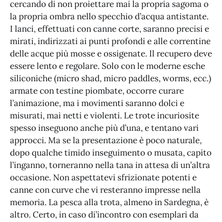
cercando di non proiettare mai la propria sagoma o
la propria ombra nello specchio d’acqua antistante.
I lanci, effettuati con canne corte, saranno precisi e
mirati, indirizzati ai punti profondi e alle correntine
delle acque più mosse e ossigenate. Il recupero deve
essere lento e regolare. Solo con le moderne esche
siliconiche (micro shad, micro paddles, worms, ecc.)
armate con testine piombate, occorre curare
l’animazione, ma i movimenti saranno dolci e
misurati, mai netti e violenti. Le trote incuriosite
spesso inseguono anche più d’una, e tentano vari
approcci. Ma se la presentazione è poco naturale,
dopo qualche timido inseguimento o musata, capito
l’inganno, torneranno nella tana in attesa di un’altra
occasione. Non aspettatevi sfrizionate potenti e
canne con curve che vi resteranno impresse nella
memoria. La pesca alla trota, almeno in Sardegna, è
altro. Certo, in caso di’incontro con esemplari da