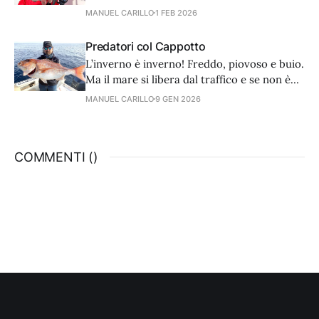
ausiliario, poco importa se la velocità è di
MANUEL CARILLO
1 FEB 2026
0,5 nodi.
Predatori col Cappotto
L’inverno è inverno! Freddo, piovoso e buio.
Ma il mare si libera dal traffico e se non è
troppo mosso, si possono praticare con
MANUEL CARILLO
9 GEN 2026
successo molte tecniche, vedi traina,
vertical e bolentino.
COMMENTI (
)