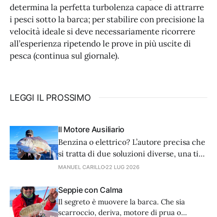
determina la perfetta turbolenza capace di attrarre
i pesci sotto la barca; per stabilire con precisione la
velocità ideale si deve necessariamente ricorrere
all’esperienza ripetendo le prove in più uscite di
pesca (continua sul giornale).
LEGGI IL PROSSIMO
Il Motore Ausiliario
Benzina o elettrico? L’autore precisa che
si tratta di due soluzioni diverse, una ti
salva in caso di panne, l’altra è più utile a
MANUEL CARILLO
22 LUG 2026
pesca. La sicurezza va privilegiata quindi
la dotazione ideale prevede entrambe le
Seppie con Calma
soluzioni.
Il segreto è muovere la barca. Che sia
scarroccio, deriva, motore di prua o