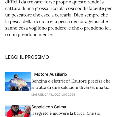
difficili da trovare; forse proprio questo rende la
cattura di una grossa ricciola così soddisfacente per
un pescatore che esce a cercarla. Dico sempre che
la pesca della ricciola è la pesca dei coraggiosi che
sanno cosa vogliono prendere, e che o prendono lei,
o non prendono niente.
LEGGI IL PROSSIMO
Il Motore Ausiliario
Benzina o elettrico? L’autore precisa che
si tratta di due soluzioni diverse, una ti
salva in caso di panne, l’altra è più utile a
MANUEL CARILLO
22 LUG 2026
pesca. La sicurezza va privilegiata quindi
la dotazione ideale prevede entrambe le
Seppie con Calma
soluzioni.
Il segreto è muovere la barca. Che sia