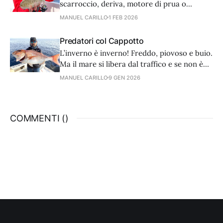
scarroccio, deriva, motore di prua o
ausiliario, poco importa se la velocità è di
MANUEL CARILLO
1 FEB 2026
0,5 nodi.
Predatori col Cappotto
L’inverno è inverno! Freddo, piovoso e buio.
Ma il mare si libera dal traffico e se non è
troppo mosso, si possono praticare con
MANUEL CARILLO
9 GEN 2026
successo molte tecniche, vedi traina,
vertical e bolentino.
COMMENTI (
)