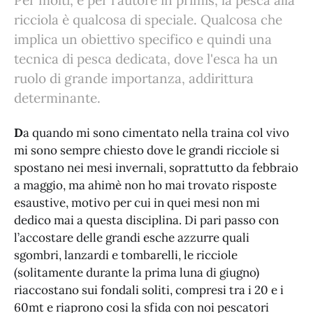
Per molti, e per l'autore in primis, la pesca alla
ricciola è qualcosa di speciale. Qualcosa che
implica un obiettivo specifico e quindi una
tecnica di pesca dedicata, dove l'esca ha un
ruolo di grande importanza, addirittura
determinante.
D
a quando mi sono cimentato nella traina col vivo
mi sono sempre chiesto dove le grandi ricciole si
spostano nei mesi invernali, soprattutto da febbraio
a maggio, ma ahimè non ho mai trovato risposte
esaustive, motivo per cui in quei mesi non mi
dedico mai a questa disciplina. Di pari passo con
l’accostare delle grandi esche azzurre quali
sgombri, lanzardi e tombarelli, le ricciole
(solitamente durante la prima luna di giugno)
riaccostano sui fondali soliti, compresi tra i 20 e i
60mt e riaprono cosi la sfida con noi pescatori