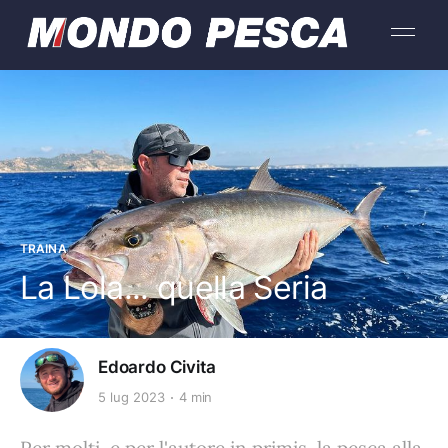
TRAINA
La Lola... quella Seria
Edoardo Civita
5 lug 2023
4 min