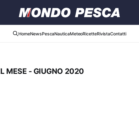
Home
News
Pesca
Nautica
Meteo
Ricette
Rivista
Contatti
L MESE - GIUGNO 2020