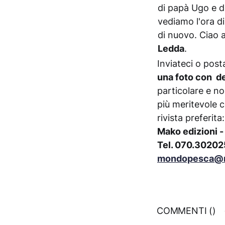
di papà Ugo e d
vediamo l'ora d
di nuovo. Ciao 
Ledda
.
Inviateci o pos
una foto con d
particolare e n
più meritevole 
rivista preferit
Mako edizioni - 
Tel. 070.30202
mondopesca@m
COMMENTI (
)