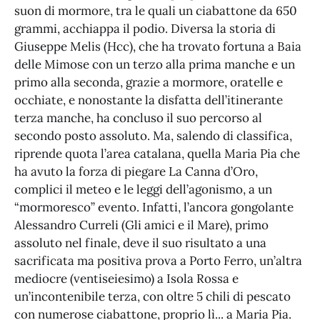
suon di mormore, tra le quali un ciabattone da 650
grammi, acchiappa il podio. Diversa la storia di
Giuseppe Melis (Hcc), che ha trovato fortuna a Baia
delle Mimose con un terzo alla prima manche e un
primo alla seconda, grazie a mormore, oratelle e
occhiate, e nonostante la disfatta dell’itinerante
terza manche, ha concluso il suo percorso al
secondo posto assoluto. Ma, salendo di classifica,
riprende quota l’area catalana, quella Maria Pia che
ha avuto la forza di piegare La Canna d’Oro,
complici il meteo e le leggi dell’agonismo, a un
“mormoresco” evento. Infatti, l’ancora gongolante
Alessandro Curreli (Gli amici e il Mare), primo
assoluto nel finale, deve il suo risultato a una
sacrificata ma positiva prova a Porto Ferro, un’altra
mediocre (ventiseiesimo) a Isola Rossa e
un’incontenibile terza, con oltre 5 chili di pescato
con numerose ciabattone, proprio lì... a Maria Pia.