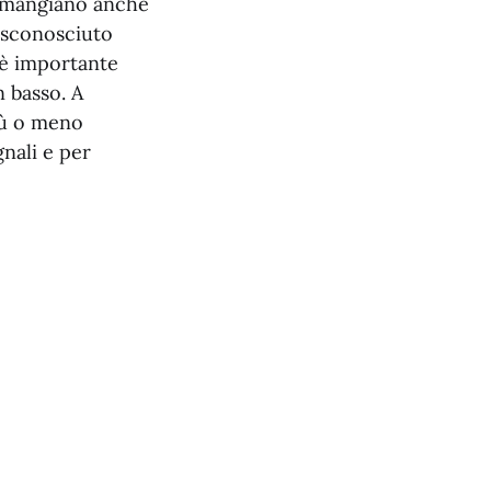
Ma mangiano anche
i sconosciuto
 è importante
n basso. A
iù o meno
nali e per