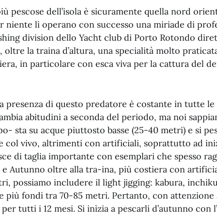
iù pescose dell’isola è sicuramente quella nord orien
r niente lì operano con successo una miriade di profe
ishing division dello Yacht club di Porto Rotondo dire
 oltre la traina d’altura, una specialità molto praticat
iera, in particolare con esca viva per la cattura del de
la presenza di questo predatore è costante in tutte le 
cambia abitudini a seconda del periodo, ma noi sappia
spo- sta su acque piuttosto basse (25-40 metri) e si pe
ol vivo, altrimenti con artificiali, soprattutto ad iniz
sce di taglia importante con esemplari che spesso ra
e Autunno oltre alla tra-ina, più costiera con artificial
ri, possiamo includere il light jigging: kabura, inchiku
 più fondi tra 70-85 metri. Pertanto, con attenzione al
per tutti i 12 mesi. Si inìzia a pescarli d’autunno con l