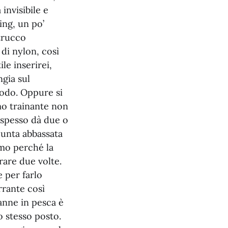
 invisibile e
ing, un po’
 trucco
di nylon, così
ile inserirei,
ngia sul
nodo. Oppure si
amo trainante non
e spesso dà due o
punta abbassata
emo perché la
rare due volte.
 per farlo
rrante così
anne in pesca è
o stesso posto.