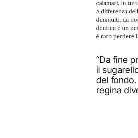
calamari, in tut
A differenza del
diminuiti, da noi
dentice è un pe
è raro perdere l
“Da fine pr
il sugarell
del fondo. 
regina div