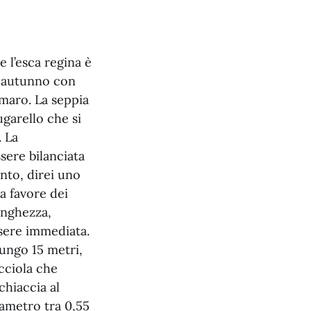
e l’esca regina è
In autunno con
amaro. La seppia
ugarello che si
. La
sere bilanciata
ento, direi uno
 a favore dei
unghezza,
ssere immediata.
lungo 15 metri,
icciola che
hiaccia al
iametro tra 0,55