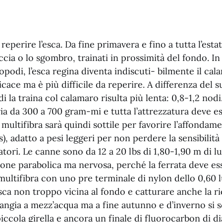
reperire l’esca. Da fine primavera e fino a tutta l’estat
alaccia o lo sgombro, trainati in prossimità del fondo. 
lopodi, l’esca regina diventa indiscuti- bilmente il cal
icace ma è più difficile da reperire. A differenza del s
di la traina col calamaro risulta più lenta: 0,8-1,2 nodi
a da 300 a 700 gram-mi e tutta l’attrezzatura deve es
l multifibra sarà quindi sottile per favorire l’affondam
s), adatto a pesi leggeri per non perdere la sensibilità
atori. Le canne sono da 12 a 20 lbs di 1,80-1,90 m di l
ione parabolica ma nervosa, perché la ferrata deve e
ultifibra con uno pre terminale di nylon dello 0,60 
esca non troppo vicina al fondo e catturare anche la r
gia a mezz’acqua ma a fine autunno e d’inverno si sc
iccola girella e ancora un finale di fluorocarbon di d