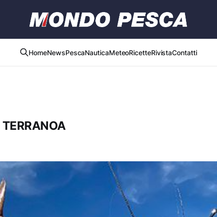
Home
News
Pesca
Nautica
Meteo
Ricette
Rivista
Contatti
DI TERRANOA