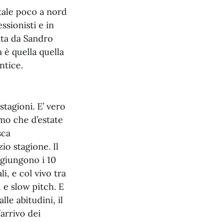
tale poco a nord
ssionisti e in
tta da Sandro
a è quella quella
ntice.
stagioni. E’ vero
mo che d’estate
sca
io stagione. Il
ggiungono i 10
i, e col vivo tra
 e slow pitch. E
le abitudini, il
’arrivo dei