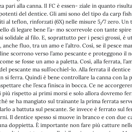
a pari alla canna. Il FC è essen- ziale in quanto risulta
 potenti del dentice. Gli ami sono del tipo da carp fish
iti al teflon, rinforzati (6X) nelle misure 5/7 zero. Un
llo di legare bene l’a- mo scorrevole con tante spire 
 solidale al filo. E, soprattutto per i pesci grossi, è ut
 anche fluo, tra un amo e l’altro. Così, se il pesce ma
erline scorrono verso l’amo pescante e proteggono il 
 come se fosse un amo a paletta. Così, alla ferrata, l’
del pescante ma sull’occhiel-lo. Alla ferrata il dentic
 si ferra. Quindi è bene controllare la canna con la 
aspettare che l’esca finisca in bocca. Ce ne accorger
i più rispetto ai primi morsi e solo allora dovremo fer
hé se ha mangiato sul trainante la prima ferrata serve
rlo a battuta sul pescante. Se invece è ferrato sul fe
rni. Il dentice spesso si muove in branco e con due c
una doppietta. È importante non fare più catture nell