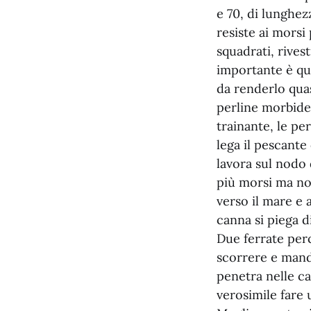
e 70, di lunghezz
resiste ai morsi
squadrati, rivest
importante è que
da renderlo quasi
perline morbide,
trainante, le p
lega il pescante
lavora sul nodo 
più morsi ma non
verso il mare e 
canna si piega d
Due ferrate perc
scorrere e manda
penetra nelle ca
verosimile fare 