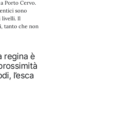
i a Porto Cervo.
dentici sono
ivelli. Il
i, tanto che non
a regina è
 prossimità
di, l’esca