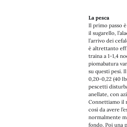
La pesca
Il primo passo è 
il sugarello, l’
l’arrivo dei cefa
è altrettanto eff
traina a 1-1,4 no
piomabatura vari
su questi pesi. I
0,20-0,22 (40 lb
pescetti disturb
anellate, con az
Connettiamo il m
così da avere l’
normalmente man
fondo. Poi una p