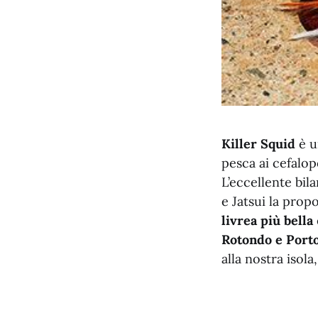
Killer Squid
è u
pesca ai cefalo
L’eccellente bil
e Jatsui la prop
livrea più bella
Rotondo e Port
alla nostra isola