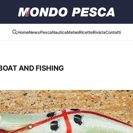
Home
News
Pesca
Nautica
Meteo
Ricette
Rivista
Contatti
I BOAT AND FISHING