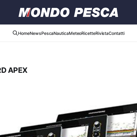
Home
News
Pesca
Nautica
Meteo
Ricette
Rivista
Contatti
D APEX