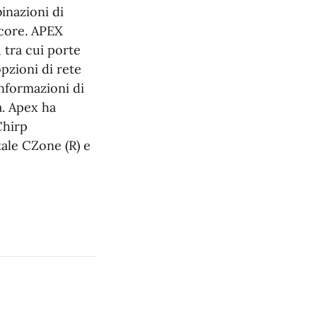
inazioni di
-core. APEX
, tra cui porte
pzioni di rete
nformazioni di
a. Apex ha
Chirp
tale CZone (R) e