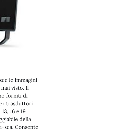
sce le immagini
mai visto. Il
o forniti di
er trasduttori
13, 16 e 19
giabile della
pe-sca. Consente