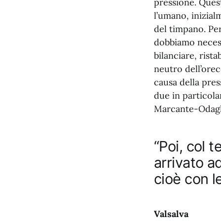
pressione. Ques
l’umano, inizial
del timpano. Per
dobbiamo necess
bilanciare, rista
neutro dell’orec
causa della pres
due in particol
Marcante-Odagli
“Poi, col 
arrivato a
cioè con l
Valsalva