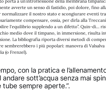
to porta a un’introflessione della membrana timpanica
mente avverte un senso di fastidio, poi dolore, fino al
 normalizzare il nostro stato e scongiurare eventi tr
ariamente compensare, ossia, per dirla alla Treccani
bilire l'equilibrio supplendo a un difetto”. Quin-di… ris
chio medio dove il timpano, in immersione, risulta in
sione. La bibliografia riporta diversi metodi di comp
are sembrerebbero i più popolari: manovra di Valsalva
a (o Frenzel).
tempo, con la pratica e l’allenament
d andare sott’acqua senza mai spin
e tube sempre aperte.”.