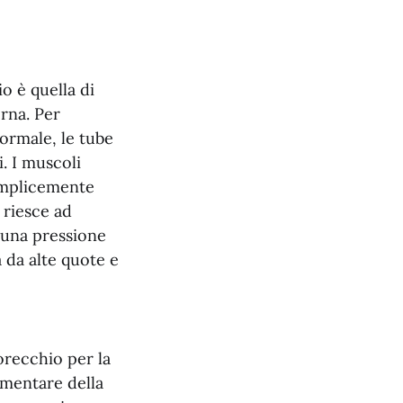
o è quella di
erna. Per
ormale, le tube
i. I muscoli
semplicemente
 riesce ad
e una pressione
 da alte quote e
orecchio per la
umentare della