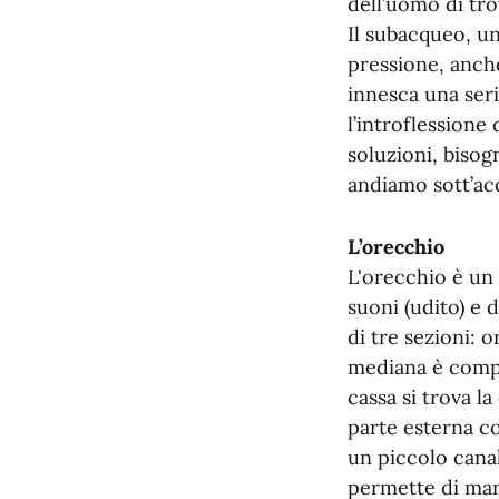
dell’uomo di tro
Il subacqueo, un
pressione, anche
innesca una seri
l’introflessione
soluzioni, bisog
andiamo sott’ac
L’orecchio
L'orecchio è un
suoni (udito) e d
di tre sezioni: 
mediana è compo
cassa si trova la
parte esterna co
un piccolo cana
permette di mant