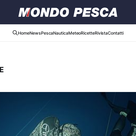
Home
News
Pesca
Nautica
Meteo
Ricette
Rivista
Contatti
E