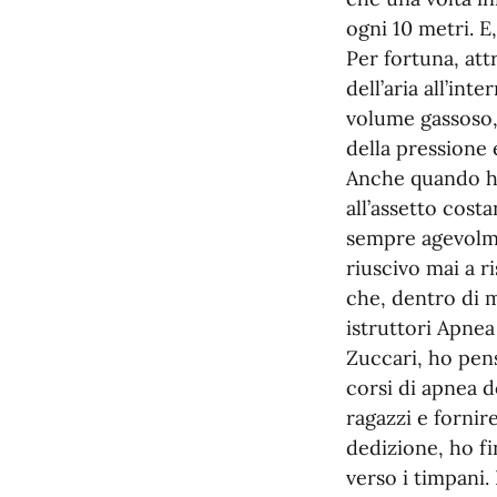
ogni 10 metri. E,
Per fortuna, att
dell’aria all’in
volume gassoso, 
della pressione
Anche quando ho
all’assetto cost
sempre agevolme
riuscivo mai a 
che, dentro di 
istruttori Apne
Zuccari, ho pen
corsi di apnea d
ragazzi e fornir
dedizione, ho f
verso i timpani.