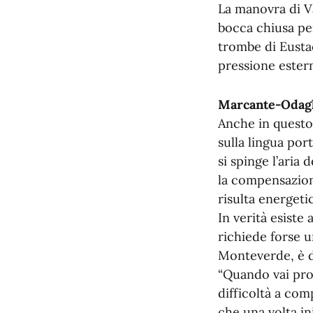
La manovra di V
bocca chiusa pe
trombe di Eusta
pressione estern
Marcante-Odagli
Anche in questo 
sulla lingua por
si spinge l’aria
la compensazion
risulta energeti
In verità esiste
richiede forse 
Monteverde, è di
“Quando vai prof
difficoltà a com
che una volta in