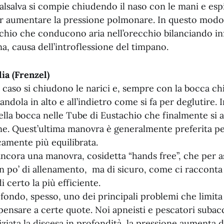
alsalva si compie chiudendo il naso con le mani e esp
r aumentare la pressione polmonare. In questo modo 
chio che conducono aria nell’orecchio bilanciando inf
a, causa dell’introflessione del timpano.
a (Frenzel)
caso si chiudono le narici e, sempre con la bocca chi
tandola in alto e all’indietro come si fa per deglutire
 della bocca nelle Tube di Eustachio che finalmente si
e. Quest’ultima manovra è generalmente preferita p
camente più equilibrata.
 ancora una manovra, cosidetta “hands free”, che per as
un po’ di allenamento, ma di sicuro, come ci raccont
 certo la più efficiente.
ondo, spesso, uno dei principali problemi che limita l
pensare a certe quote. Noi apneisti e pescatori suba
iziata la discesa in profondità, la pressione aumenta 