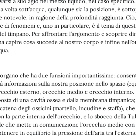
varsi a suo agio nel mezzo liquido, nel caso specific
a volta sott’acqua, qualunque sia la posizione, è sott
 notevole, in ragione della profondità raggiunta. Ciò
e di fenomeni e, uno in particolare, è il tema di ques
 del timpano. Per affrontare l’argomento e scoprire d
na capire cosa succede al nostro corpo e infine nell
qua.
 organo che ha due funzioni importantissime: consent
à informazioni sulla nostra posizione nello spazio (equi
orecchio esterno, orecchio medio e orecchio interno.
sta di una cavità ossea e dalla membrana timpanica;
 catena degli ossicini (martello, incudine e staffa), ch
n la parte interna dell'orecchio, e lo sbocco della Tu
le che mette in comunicazione l'orecchio medio con 
enere in equilibrio la pressione dell'aria tra l'esterno