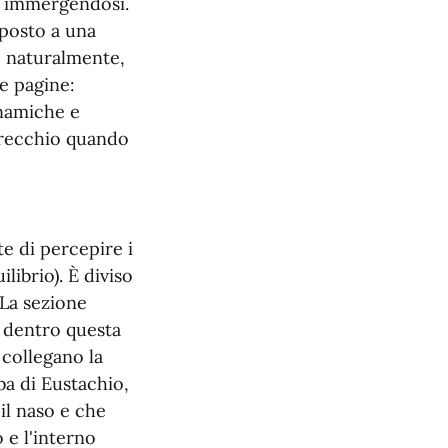
o, immergendosi.
oposto a una
, naturalmente,
te pagine:
inamiche e
’orecchio quando
e di percepire i
librio). È diviso
 La sezione
 dentro questa
e collegano la
ba di Eustachio,
il naso e che
 e l'interno