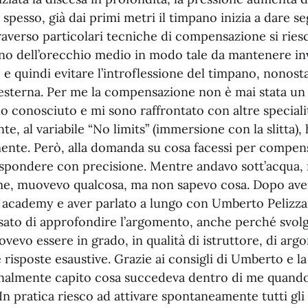
 spesso, già dai primi metri il timpano inizia a dare se
raverso particolari tecniche di compensazione si rie
terno dell’orecchio medio in modo tale da mantenere inv
e quindi evitare l’introflessione del timpano, nonos
 esterna. Per me la compensazione non è mai stata un
 conosciuto e mi sono raffrontato con altre specialit
ante, al variabile “No limits” (immersione con la slitta
nte. Però, alla domanda su cosa facessi per compen
rispondere con precisione. Mentre andavo sott’acqua,
me, muovevo qualcosa, ma non sapevo cosa. Dopo aver 
a academy e aver parlato a lungo con Umberto Pelizza
sato di approfondire l’argomento, anche perché svolg
ovevo essere in grado, in qualità di istruttore, di ar
e risposte esaustive. Grazie ai consigli di Umberto e la
inalmente capito cosa succedeva dentro di me quando
 In pratica riesco ad attivare spontaneamente tutti gli