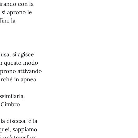
irando con la
si aprono le
ine la
usa, si agisce
. In questo modo
 aprono attivando
erché in apnea
similarla,
a Cimbro
a discesa, è la
cquei, sappiamo
di un’atmosfera