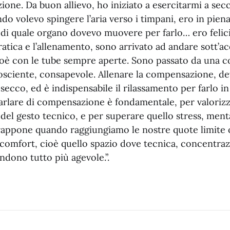
one. Da buon allievo, ho iniziato a esercitarmi a secc
o volevo spingere l’aria verso i timpani, ero in pien
di quale organo dovevo muovere per farlo… ero felici
atica e l’allenamento, sono arrivato ad andare sott’a
cioè con le tube sempre aperte. Sono passato da una
cosciente, consapevole. Allenare la compensazione, de
 secco, ed è indispensabile il rilassamento per farlo i
parlare di compensazione è fondamentale, per valorizz
del gesto tecnico, e per superare quello stress, men
vrappone quando raggiungiamo le nostre quote limite
 comfort, cioè quello spazio dove tecnica, concentra
ndono tutto più agevole.”.