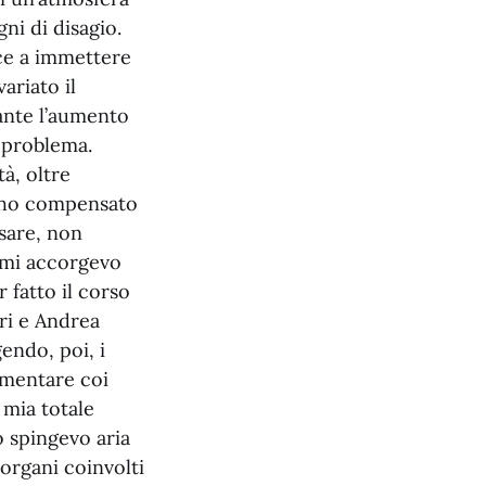
gni di disagio.
sce a immettere
ariato il
tante l’aumento
 problema.
à, oltre
), ho compensato
sare, non
 mi accorgevo
fatto il corso
ri e Andrea
endo, poi, i
gomentare coi
 mia totale
 spingevo aria
 organi coinvolti