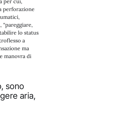
 per cui,
la perforazione
aumatici,
, “pareggiare,
tabilire lo status
troflesso a
ensazione ma
 e manovra di
o, sono
gere aria,