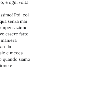
o, e ogni volta
a
ssimo! Poi, col
cqua senza mai
 compensazione
ve essere fatto
n maniera
are la
tale e mecca-
 o quando siamo
zione e