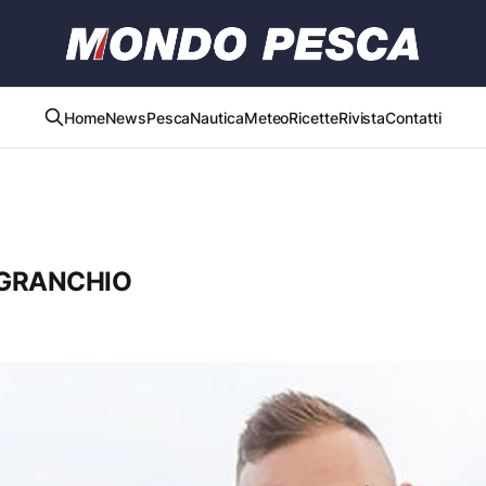
Home
News
Pesca
Nautica
Meteo
Ricette
Rivista
Contatti
 GRANCHIO