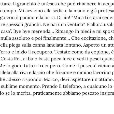
ttare. Il granchio è un’esca che può rimanere in acqua
o tempo. Mi avvicino alla sedia e la mano e già protesa
igo con il panino e la birra. Driiin! “Mica ti starai se
are spesso i granchi. Ne hai una ventina? E allora usali
 casa”. Bye bye merenda… Rimango in piedi e mi spost
 nulla assoluto e poi finalmente… Che eccitazione, ch
ella piega sulla canna lanciata lontano. Aspetto un at
Ferro e inizio il recupero. Testate come da copione, è
Costa Rei, al buio basta poca luce e vedi i pesci qua
 Me lo godo tutto il recupero. Come il pesce è vicino 
llela alla riva e lascio che frizione e cimino lavorino 
he adesso rispondo. Marco, devi aspettare un attimo.
 sublime momento. Prendo il telefono, a qualcuno lo 
do se lo merita, praticamente abbiamo pescato insiem