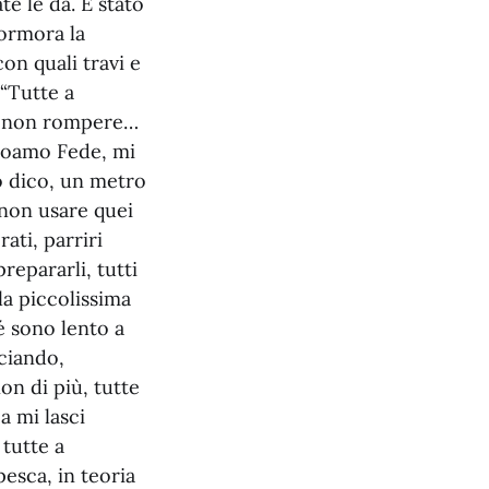
te le dà. È stato
ormora la
on quali travi e
 “Tutte a
di non rompere…
Monoamo Fede, mi
 dico, un metro
 non usare quei
ati, parriri
repararli, tutti
la piccolissima
é sono lento a
ciando,
on di più, tutte
a mi lasci
 tutte a
pesca, in teoria