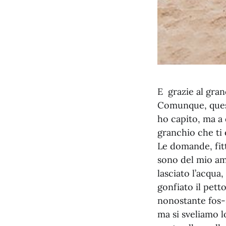
E grazie al gran
Comunque, questa
ho capito, ma a 
granchio che ti è
Le domande, fitt
sono del mio am
lasciato l’acqua,
gonfiato il pett
nonostante fos-s
ma si sveliamo l