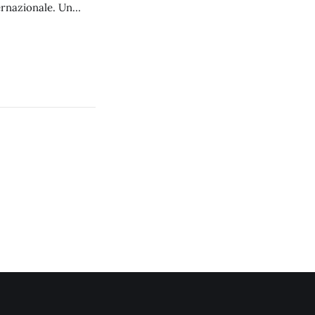
ernazionale. Un
uro vorrà tornarci.