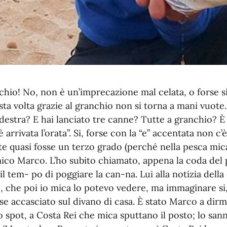
chio! No, non è un’imprecazione mal celata, o forse 
 volta grazie al granchio non si torna a mani vuote. 
destra? E hai lanciato tre canne? Tutte a granchio? È 
 arrivata l’orata”. Si, forse con la “e” accentata non c’
e quasi fosse un terzo grado (perché nella pesca mica
ico Marco. L’ho subito chiamato, appena la coda del
 il tem- po di poggiare la can-na. Lui alla notizia della
o, che poi io mica lo potevo vedere, ma immaginare si,
e accasciato sul divano di casa. È stato Marco a dirm
o spot, a Costa Rei che mica sputtano il posto; lo san