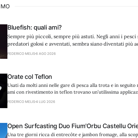
SIMO
Bluefish: quali ami?
Sempre più piccoli, sempre più astuti. Negli anni i pesci 
predatori golosi e avventati, sembra siano diventati più ac
dell’attacco. Noi dobbiamo adattare tecnica e attrezzatur
FEDERICO MELIS
6 AGO 2026
ami.
Orate col Teflon
Usati da molti anni nelle gare di pesca alla trota e in seguito n
ami con rivestimento in teflon trovano un’utilissima applica
mare, nella caccia delle orate, grazie ad alcune caratteristic
FEDERICO MELIS
4 LUG 2026
micidiali.
Open Surfcasting Duo Fium'Orbu Castellu Ori
Una tre giorni ricca di entrecôte e jambon fromage, alla scop