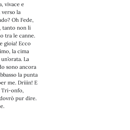
, vivace e
 verso la
dendo? Oh Fede,
, tanto non li
o tra le canne.
e gioia! Ecco
timo, la cima
 un’orata. La
ndo sono ancora
abbasso la punta
per me. Driiin! E
 Tri-onfo,
dovrò pur dire.
e.