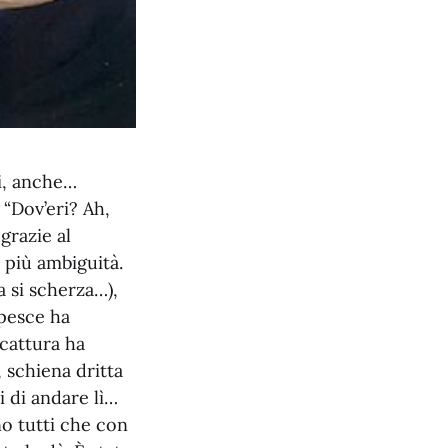
si, anche…
“Dov’eri? Ah,
grazie al
è più ambiguità.
 si scherza…),
 pesce ha
 cattura ha
 schiena dritta
i di andare lì…
no tutti che con