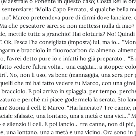
e (Maestrale o Ponente in questo caso) Costa Rei le ora
sentenziare: “Molla Capo Ferrato, sì qualche bella m
e no”. Marco pretendeva pure di dirmi dove lanciare, c
Ma che pescatore sarei se non mettessi nulla di mio?
de, mettile tutte a granchio! Hai oloturia? No! Quin
”. Ok, l’esca l’ha consigliata (imposta) lui, ma io… “
garm e bracciolo in fluorocarbon da almeno, almeno
o, l’avrei detto pure io e infatti ho già preparato… “E
 fatto vedere l’altra volta… una cagata… a stopper color
iri”. No, non li uso, va bene (mannaggia, una sera per p
quelli che mi hai fatto vedere tu Marco, con una girel
l bracciolo. E poi arrivo in spiaggia, per tempo, perch
zatura e perché mi piace godermela la serata. Sto lan
iin! Suona il cell. È Marco. “Hai lanciato? Tre canne, n
nciale sfalsate, una lontano, una a metà e una vici…” M
e silenzio il cell. E poi lancio… tre canne, non di più,
te, una lontano, una a metà e una vicino. Ora sono in 