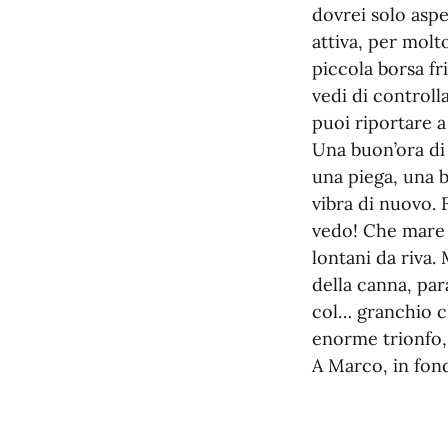
dovrei solo aspe
attiva, per molt
piccola borsa fr
vedi di controll
puoi riportare a
Una buon’ora di
una piega, una b
vibra di nuovo. 
vedo! Che mare 
lontani da riva.
della canna, para
col… granchio c
enorme trionfo,
A Marco, in fon