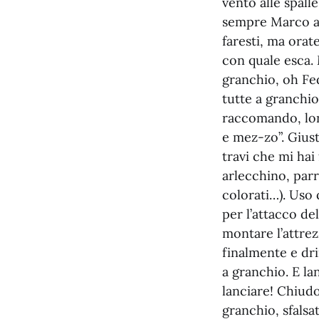
vento alle spall
sempre Marco a 
faresti, ma orat
con quale esca. 
granchio, oh Fe
tutte a granchio
raccomando, lon
e mez-zo”. Giust
travi che mi hai
arlecchino, parr
colorati…). Uso 
per l’attacco de
montare l’attrez
finalmente e dri
a granchio. E la
lanciare! Chiudo 
granchio, sfalsa