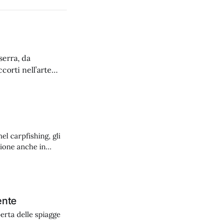
serra, da
corti nell’arte
a. Partiamo dagli
el carpfishing, gli
zione anche in
he che li rendono
ente
erta delle spiagge