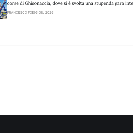
corse di Ghisonaccia, dove si è svolta una stupenda gara int
resoconto completo di chi ha partecipato al contest e di sic
FRANCESCO FOIS
5 GIU 2026