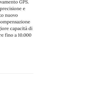
levamento GPS.
 precisione e
sto nuovo
n compensazione
giore capacità di
e fino a 10.000