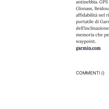
antinebbia. GPS
Glonass, Beidou,
affidabilità ne
portatile di Ga
dell’inclinazion
memoria che per
waypoint.
garmin.com
COMMENTI (
)