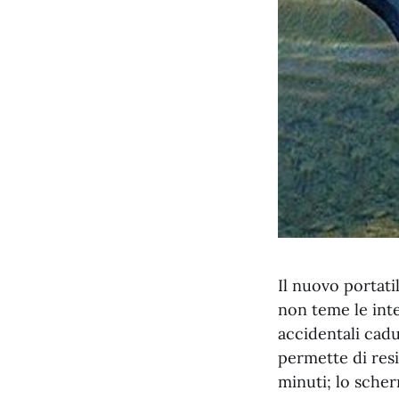
Il nuovo portat
non teme le int
accidentali cad
permette di resi
minuti; lo scher