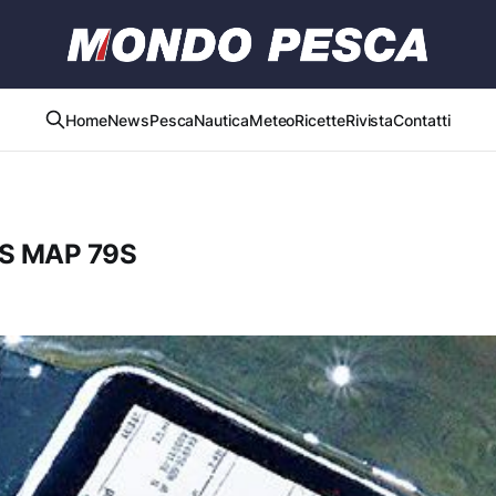
Home
News
Pesca
Nautica
Meteo
Ricette
Rivista
Contatti
S MAP 79S