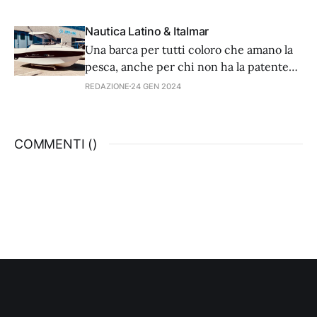
Nautica Latino & Italmar
Una barca per tutti coloro che amano la
pesca, anche per chi non ha la patente
nautica e vuole dedicare il giusto
REDAZIONE
24 GEN 2024
investimento economico alla sua
passione. Si tratta di Timoner 550 del
cantiere siciliano Italmar che insieme al
COMMENTI (
)
concessionario Nautica Latino
presentano l’imbarcazione a Pescare
Show, il salone