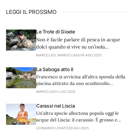
LEGGI IL PROSSIMO
Le Trote di Gioele
Non è facile parlare di pesca in acque
dolci quando si vive su un’isola
circondata dal mare. Ma se c’è una pesca
MARCO LEO, MARCO CASU
18 AGO 2025
che storicamente è legata alle acque
interne di montagna e ne racchiude
La Saboga atto II
storia e un fascino tutto proprio, quella è
Francesco si avvicina all'altra sponda della
sicuramente la pesca alla trota.
piscina attirato da uno scodinzolio
prepotente.
MARCO LEO
3 LUG 2025
Carassi nel Liscia
Un’altra specie alloctona popola oggi le
acque del Liscia: il carassio. È grosso e
variamente colorato ma la pesca non è
LEONARDO LOVATO
26 GIU 2025
semplicissima.