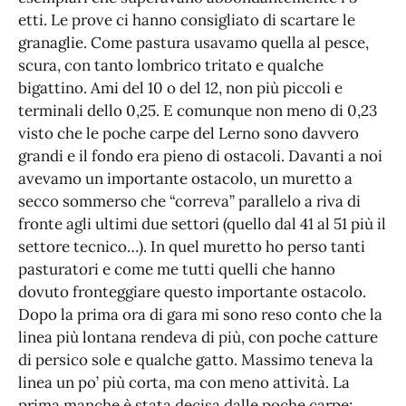
etti. Le prove ci hanno consigliato di scartare le
granaglie. Come pastura usavamo quella al pesce,
scura, con tanto lombrico tritato e qualche
bigattino. Ami del 10 o del 12, non più piccoli e
terminali dello 0,25. E comunque non meno di 0,23
visto che le poche carpe del Lerno sono davvero
grandi e il fondo era pieno di ostacoli. Davanti a noi
avevamo un importante ostacolo, un muretto a
secco sommerso che “correva” parallelo a riva di
fronte agli ultimi due settori (quello dal 41 al 51 più il
settore tecnico…). In quel muretto ho perso tanti
pasturatori e come me tutti quelli che hanno
dovuto fronteggiare questo importante ostacolo.
Dopo la prima ora di gara mi sono reso conto che la
linea più lontana rendeva di più, con poche catture
di persico sole e qualche gatto. Massimo teneva la
linea un po’ più corta, ma con meno attività. La
prima manche è stata decisa dalle poche carpe;