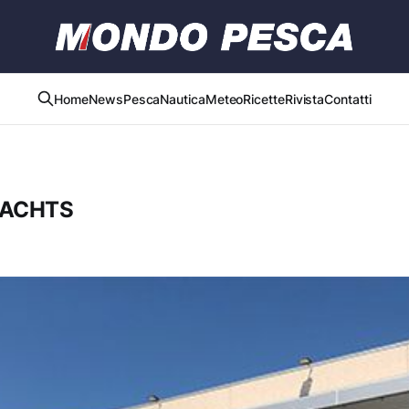
Home
News
Pesca
Nautica
Meteo
Ricette
Rivista
Contatti
YACHTS