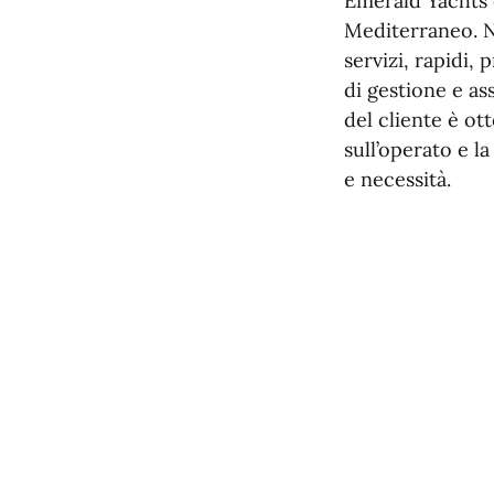
Emerald Yachts è
Mediterraneo. Na
servizi, rapidi,
di gestione e as
del cliente è ot
sull’operato e l
e necessità.