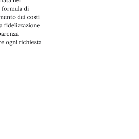
mata nel
a formula di
imento dei costi
a fidelizzazione
sparenza
re ogni richiesta