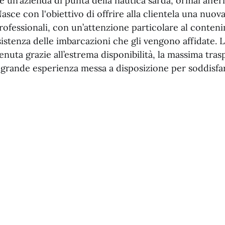
 un’azienda di punta della nautica sarda, ormai affer
sce con l'obiettivo di offrire alla clientela una nuov
 professionali, con un’attenzione particolare al conten
sistenza delle imbarcazioni che gli vengono affidate. L
tenuta grazie all’estrema disponibilità, la massima tra
a grande esperienza messa a disposizione per soddisfa