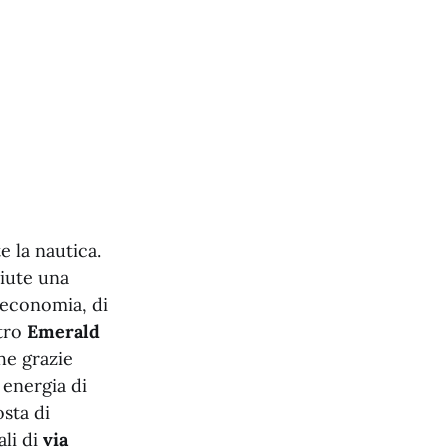
 la nautica.
ciute una
’economia, di
ltro
Emerald
he grazie
 energia di
osta di
ali di
via