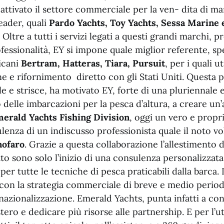
 attivato il settore commerciale per la ven- dita di ma
eader, quali
Pardo Yachts, Toy Yachts, Sessa Marine
. Oltre a tutti i servizi legati a questi grandi marchi, p
fessionalità, EY si impone quale miglior referente, spe
icani
Bertram, Hatteras, Tiara, Pursuit
, per i quali u
 e rifornimento diretto con gli Stati Uniti. Questa p
le e strisce, ha motivato EY, forte di una pluriennale
o delle imbarcazioni per la pesca d’altura, a creare un
erald Yachts Fishing Division
, oggi un vero e propr
lenza di un indiscusso professionista quale il noto vo
nofaro
. Grazie a questa collaborazione l’allestimento d
ato sono solo l’inizio di una consulenza personalizzata 
er tutte le tecniche di pesca praticabili dalla barca. L
a con la strategia commerciale di breve e medio period
ernazionalizzazione. Emerald Yachts, punta infatti a con
stero e dedicare più risorse alle partnership. E per l’u