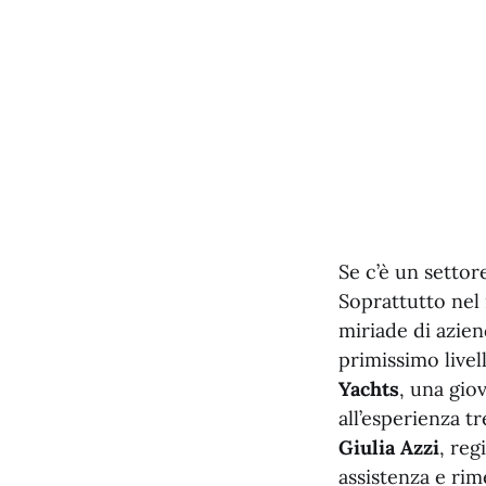
Se c’è un settor
Soprattutto nel 
miriade di azie
primissimo live
Yachts
, una gio
all’esperienza t
Giulia Azzi
, reg
assistenza e rim