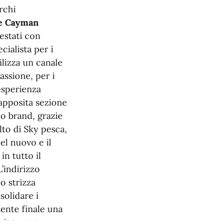
rchi
 e Cayman
restati con
cialista per i
tilizza un canale
assione, per i
 esperienza
’apposita sezione
io brand, grazie
lto di Sky pesca,
el nuovo e il
in tutto il
’indirizzo
o strizza
solidare i
tente finale una