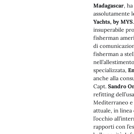
Madagascar
, ha
assolutamente l
Yachts, by MYS
insuperabile pro
fisherman amer
di comunicazione
fisherman a stel
nell’allestiment
specializzata,
Em
anche alla consu
Capt.
Sandro O
refitting dell’us
Mediterraneo e p
attuale, in line
l’occhio all’int
rapporti con l’e