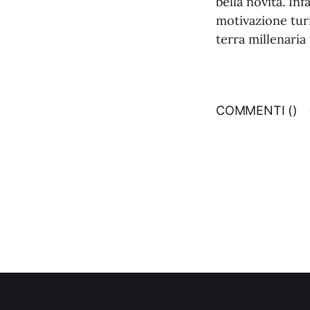
bella novità. Inf
motivazione turi
terra millenaria 
COMMENTI (
)