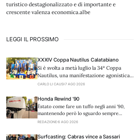
turistico destagionalizzato e di importante e
crescente valenza economica.albe
LEGGI IL PROSSIMO
XXXIV Coppa Nautilus Calatabiano
Si è svolta a metà luglio la 34ª Coppa
Nautilus, una manifestazione agonistica
di alto livello tecnico che ha visto 81
CARLO LI CAUSI
7 AGO 2026
coppie provenienti da diverse regioni
d'Italia e dall'estero, cimentarsi in una
Honda Rewind ‘90
prova di surfcasting. In una serata
Èstato come fare un tuffo negli anni '90,
caratterizzata da condizioni meteo-
mantenendo però lo sguardo sempre
marine ottimali, il vero
rivolto al futuro. L’8 luglio scorso, nella
REDAZIONE
6 AGO 2026
splendida cornice di Casina Valadier, nel
cuore di Villa Borghese a Roma, Honda
Surfcasting: Cabras vince a Sassari