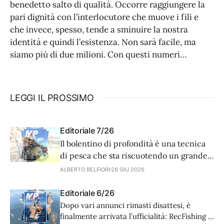
benedetto salto di qualità. Occorre raggiungere la
pari dignità con l’interlocutore che muove i fili e
che invece, spesso, tende a sminuire la nostra
identità e quindi l’esistenza. Non sarà facile, ma
siamo più di due milioni. Con questi numeri…
LEGGI IL PROSSIMO
Editoriale 7/26
Il bolentino di profondità è una tecnica
di pesca che sta riscuotendo un grande
successo. Dalla sua, gioca la possibilità di
ALBERTO BELFIORI
28 GIU 2026
fare catture di grandi dimensioni (cernia
canina e americana) e l’incentivo
Editoriale 6/26
commerciale legato alla vendita di
Dopo vari annunci rimasti disattesi, è
attrezzature costose. Di fatto però il
finalmente arrivata l’ufficialità: RecFishing è