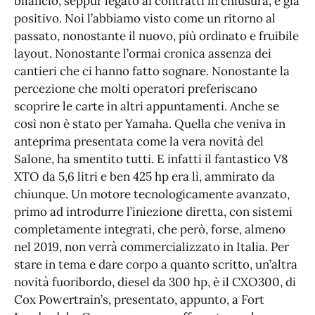
bilancio, seppur legato ai contratti in chiusura, è già
positivo. Noi l’abbiamo visto come un ritorno al
passato, nonostante il nuovo, più ordinato e fruibile
layout. Nonostante l’ormai cronica assenza dei
cantieri che ci hanno fatto sognare. Nonostante la
percezione che molti operatori preferiscano
scoprire le carte in altri appuntamenti. Anche se
così non è stato per Yamaha. Quella che veniva in
anteprima presentata come la vera novità del
Salone, ha smentito tutti. E infatti il fantastico V8
XTO da 5,6 litri e ben 425 hp era lì, ammirato da
chiunque. Un motore tecnologicamente avanzato,
primo ad introdurre l’iniezione diretta, con sistemi
completamente integrati, che però, forse, almeno
nel 2019, non verrà commercializzato in Italia. Per
stare in tema e dare corpo a quanto scritto, un’altra
novità fuoribordo, diesel da 300 hp, è il CXO300, di
Cox Powertrain’s, presentato, appunto, a Fort