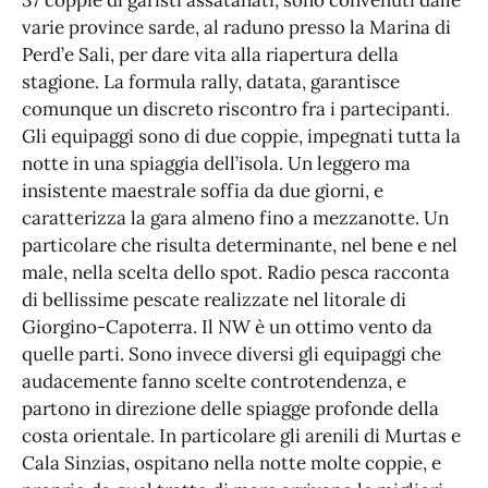
37 coppie di garisti assatanati, sono convenuti dalle
varie province sarde, al raduno presso la Marina di
Perd’e Sali, per dare vita alla riapertura della
stagione. La formula rally, datata, garantisce
comunque un discreto riscontro fra i partecipanti.
Gli equipaggi sono di due coppie, impegnati tutta la
notte in una spiaggia dell’isola. Un leggero ma
insistente maestrale soffia da due giorni, e
caratterizza la gara almeno fino a mezzanotte. Un
particolare che risulta determinante, nel bene e nel
male, nella scelta dello spot. Radio pesca racconta
di bellissime pescate realizzate nel litorale di
Giorgino-Capoterra. Il NW è un ottimo vento da
quelle parti. Sono invece diversi gli equipaggi che
audacemente fanno scelte controtendenza, e
partono in direzione delle spiagge profonde della
costa orientale. In particolare gli arenili di Murtas e
Cala Sinzias, ospitano nella notte molte coppie, e