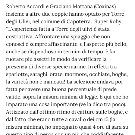
Roberto Accardi e Graziano Mattana (Coxinas)
insieme a altre due coppie hanno optato per Torre
degli Ulivi, nel comune di Capoterra. Super Roby:
“L'esperienza fatta a Torre degli ulivi è stata
costruttiva. Affrontare una spiaggia che non
conosci è sempre affascinante, e l'aspetto più bello,
anche se dispendioso in termini di tempo, è far
ruotare più assetti in modo da verificare la
presenza di diverse specie marine. In effetti tra
sparlotte, saraghi, orate, mormore, occhiate, boghe,
la varietà non è mancata! La selezione andava poi
fatta per avere una buona percentuale di prede
valide, sopra la misura minima di legge. E qui che ho
imparato una cosa importante (ve la dico tra poco).
Attizzato dall'ottimo ritmo di catture sulle boghe, e
dal fatto che erano tutte a cavallo dei cm 15 (la
misura minima), ho impegnato quasi 4 ore di gara su
questo tipo di pesca con un più che soddisfacente