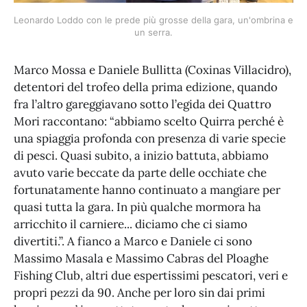
Leonardo Loddo con le prede più grosse della gara, un'ombrina e 
un serra.
Marco Mossa e Daniele Bullitta (Coxinas Villacidro),
detentori del trofeo della prima edizione, quando
fra l’altro gareggiavano sotto l’egida dei Quattro
Mori raccontano: “abbiamo scelto Quirra perché è
una spiaggia profonda con presenza di varie specie
di pesci. Quasi subito, a inizio battuta, abbiamo
avuto varie beccate da parte delle occhiate che
fortunatamente hanno continuato a mangiare per
quasi tutta la gara. In più qualche mormora ha
arricchito il carniere... diciamo che ci siamo
divertiti.”. A fianco a Marco e Daniele ci sono
Massimo Masala e Massimo Cabras del Ploaghe
Fishing Club, altri due espertissimi pescatori, veri e
propri pezzi da 90. Anche per loro sin dai primi