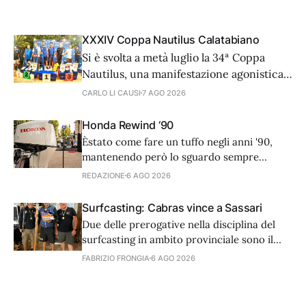
XXXIV Coppa Nautilus Calatabiano
Si è svolta a metà luglio la 34ª Coppa
Nautilus, una manifestazione agonistica
di alto livello tecnico che ha visto 81
CARLO LI CAUSI
7 AGO 2026
coppie provenienti da diverse regioni
d'Italia e dall'estero, cimentarsi in una
Honda Rewind ‘90
prova di surfcasting. In una serata
Èstato come fare un tuffo negli anni '90,
caratterizzata da condizioni meteo-
mantenendo però lo sguardo sempre
marine ottimali, il vero
rivolto al futuro. L’8 luglio scorso, nella
REDAZIONE
6 AGO 2026
splendida cornice di Casina Valadier, nel
cuore di Villa Borghese a Roma, Honda
Surfcasting: Cabras vince a Sassari
Marine ha preso parte a Rewind '90s,
Due delle prerogative nella disciplina del
l'esclusivo summer party che ha
surfcasting in ambito provinciale sono il
numero delle manche stagionali da
FABRIZIO FRONGIA
6 AGO 2026
disputare, quattro, e la suddivisione delle
stesse durante la stagione, due pre-estate e
due post. Non fa eccezione a questa regola