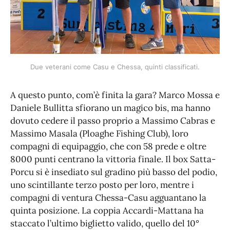
Due veterani come Casu e Chessa, quinti classificati.
A questo punto, com’è finita la gara? Marco Mossa e
Daniele Bullitta sfiorano un magico bis, ma hanno
dovuto cedere il passo proprio a Massimo Cabras e
Massimo Masala (Ploaghe Fishing Club), loro
compagni di equipaggio, che con 58 prede e oltre
8000 punti centrano la vittoria finale. Il box Satta-
Porcu si è insediato sul gradino più basso del podio,
uno scintillante terzo posto per loro, mentre i
compagni di ventura Chessa-Casu agguantano la
quinta posizione. La coppia Accardi-Mattana ha
staccato l’ultimo biglietto valido, quello del 10°