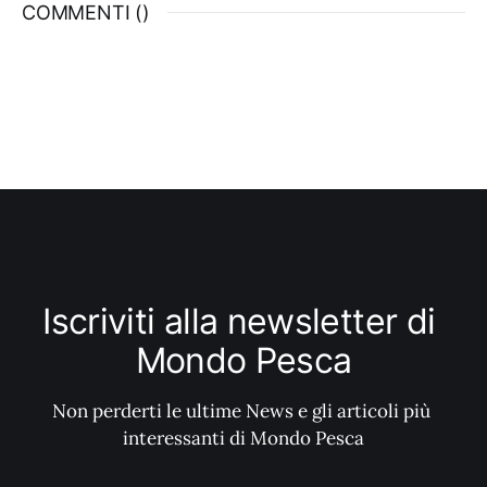
COMMENTI (
)
non scritta il comitato di Sassari che,
diretto anche quest’anno
Iscriviti alla newsletter di 
Mondo Pesca
Non perderti le ultime News e gli articoli più 
interessanti di Mondo Pesca