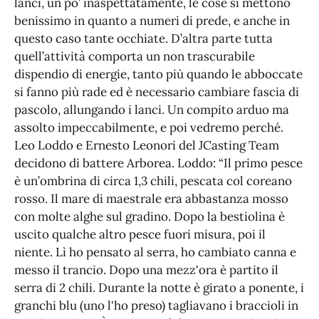
lanci, un po’ inaspettatamente, le cose si mettono
benissimo in quanto a numeri di prede, e anche in
questo caso tante occhiate. D’altra parte tutta
quell’attività comporta un non trascurabile
dispendio di energie, tanto più quando le abboccate
si fanno più rade ed è necessario cambiare fascia di
pascolo, allungando i lanci. Un compito arduo ma
assolto impeccabilmente, e poi vedremo perché.
Leo Loddo e Ernesto Leonori del JCasting Team
decidono di battere Arborea. Loddo: “Il primo pesce
è un’ombrina di circa 1,3 chili, pescata col coreano
rosso. Il mare di maestrale era abbastanza mosso
con molte alghe sul gradino. Dopo la bestiolina è
uscito qualche altro pesce fuori misura, poi il
niente. Lì ho pensato al serra, ho cambiato canna e
messo il trancio. Dopo una mezz'ora è partito il
serra di 2 chili. Durante la notte è girato a ponente, i
granchi blu (uno l'ho preso) tagliavano i braccioli in