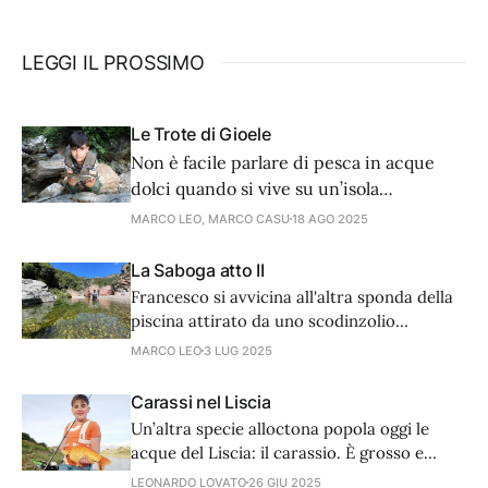
LEGGI IL PROSSIMO
Le Trote di Gioele
Non è facile parlare di pesca in acque
dolci quando si vive su un’isola
circondata dal mare. Ma se c’è una pesca
MARCO LEO, MARCO CASU
18 AGO 2025
che storicamente è legata alle acque
interne di montagna e ne racchiude
La Saboga atto II
storia e un fascino tutto proprio, quella è
Francesco si avvicina all'altra sponda della
sicuramente la pesca alla trota.
piscina attirato da uno scodinzolio
prepotente.
MARCO LEO
3 LUG 2025
Carassi nel Liscia
Un’altra specie alloctona popola oggi le
acque del Liscia: il carassio. È grosso e
variamente colorato ma la pesca non è
LEONARDO LOVATO
26 GIU 2025