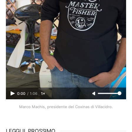
0:00
/
1:06
1×
Marco Machis, presidente del Coxinas di Villacidro.
LEGGI IL PROSSIMO