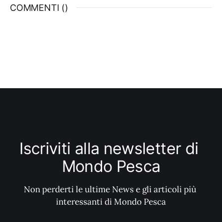
COMMENTI (
)
non scritta il comitato di Sassari che,
diretto anche quest’anno
Iscriviti alla newsletter di 
Mondo Pesca
Non perderti le ultime News e gli articoli più 
interessanti di Mondo Pesca