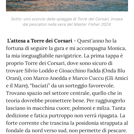
Sotto: uno scorcio della spiaggia di Torre dei Corsari, invasa 
dai pescatori nella sera del Master Fisher 2024.
L’attesa a Torre dei Corsari
- Quest’anno ho la
fortuna di seguire la gara e mi accompagna Monica,
la mia ineguagliabile navigatrice. La prima tappa è
proprio Torre dei Corsari, dove sono sicuro di
trovare Silvio Loddo e Gioacchino Fadda (Onda Blu
Orani), con Marco Anedda e Marco Cuccu (Gli Amici
e il Mare), “baciati” da un sorteggio favorevole.
Trovano spazio nel settore centrale, quello che in
teoria dovrebbe promettere bene. Per raggiungerlo
lasciano in macchina cuore, polmoni e milza. Tanta
dedizione e fatica purtroppo non verrà ripagata. La
forte corrente che trascina la posidonia strappata al
fondale da nord verso sud, non permette di pescare.