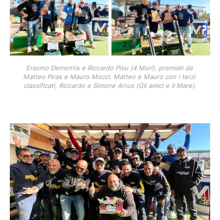
Erasmo Demontis e Riccardo Pisu (4 Mori), premiati da 
Matteo Piras e Mauro Mocci
. 
Matteo e Mauro con i terzi 
classificati, Riccardo e Simone Arrus (Gli amici e il Mare).