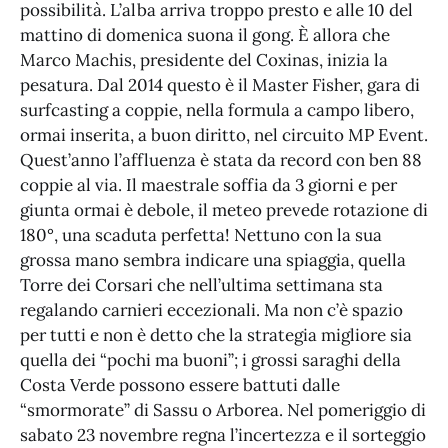
possibilità. L’alba arriva troppo presto e alle 10 del
mattino di domenica suona il gong. È allora che
Marco Machis, presidente del Coxinas, inizia la
pesatura. Dal 2014 questo è il Master Fisher, gara di
surfcasting a coppie, nella formula a campo libero,
ormai inserita, a buon diritto, nel circuito MP Event.
Quest’anno l’affluenza è stata da record con ben 88
coppie al via. Il maestrale soffia da 3 giorni e per
giunta ormai è debole, il meteo prevede rotazione di
180°, una scaduta perfetta! Nettuno con la sua
grossa mano sembra indicare una spiaggia, quella
Torre dei Corsari che nell’ultima settimana sta
regalando carnieri eccezionali. Ma non c’è spazio
per tutti e non è detto che la strategia migliore sia
quella dei “pochi ma buoni”; i grossi saraghi della
Costa Verde possono essere battuti dalle
“smormorate” di Sassu o Arborea. Nel pomeriggio di
sabato 23 novembre regna l’incertezza e il sorteggio