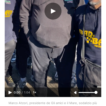
0:00
/
1:04
1×
Marco Atzori, presidente de Gli amici e il Mare, sodalizio più 