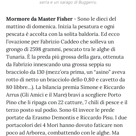
serra e un sarago di Buggerru
.
Mormore da Master Fisher
- Sono le dieci del
mattino di domenica. Inizia la pesatura e ogni
pescata è accolta con la solita baldoria. Ed ecco
l’ovazione per Fabrizio Caddeo che solleva un
grongo di 2598 grammi, pescato tra le alghe di
Tunaria. È la preda più grossa della gara, ottenuta
da Fabrizio innescando una grossa seppia su
bracciolo da 130 (mezz’ora prima, un “asino” aveva
rotto di netto un bracciolo dello 0,80 e cavetto da
80 libbre…). La bilancia premia Simone e Riccardo
Arrus (Gli Amici e il Mare) bravi a scegliere Porto
Pino che li ripaga con 22 catture, 7 chili di pesce e il
terzo posto sul podio. Sono 61 invece le prede
portate da Erasmo Demontis e Riccardo Pisu. I due
portacolori dei 4 Mori hanno dovuto faticare non
poco ad Arborea, combattendo con le alghe. Ma