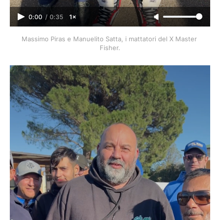
0:00
/
0:35
1×
Massimo Piras e Manuelito Satta, i mattatori del X Master 
Fisher.