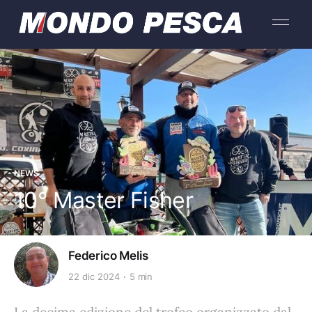
NEWS
10° Master Fisher
Federico Melis
22 dic 2024
5 min